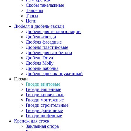
Скобы такелажные
Талрепы
Тросы
Цепи
Дюбеля и дюбель-гвозди
Дюбеля для теплоизоляции
Дюбель-гвозди
Дюбеля фасадные
Дюбеля пластиковые
Дюбеля для газобетона
Дюбель Driva
Дюбеля Molly
Дюбель Бабочка
Дюбель крючок пружинный
Гвозди
Гвозди винтовые
Гвозди ершенные
Гвозди кровельные
Гвозди монтажные
Гвозди строительные
Гвозди финишные
Гвозди шиферные
Крепеж для стоек
Закладная опора