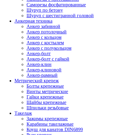
Саморезы фосфатированные
Шуруп по бетону
Шуруп с шестигранной головой
Анкерная техника
Анкер забивной
Анкер потолочный
Анкер с кольцом
Анкер с костылем
Анкер с полукольцом
Анкер-болт
Анкер-болт с гайкой
Анкер-клин
Анкер-клиновой
Анкер-рамный
Метрический крепеж
Болты крепежные
Винты метрические
Гайки крепежные
Шайбы крепежные
Шпильки резьбовые
Такелаж
Зажимы крепежные
Карабины такелажные
Коуш для канатов DIN6899
Рым крепеж