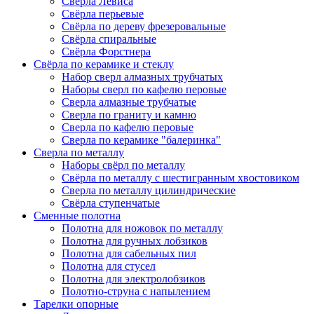
Сверла Левиса
Свёрла перьевые
Свёрла по дереву фрезеровальные
Свёрла спиральные
Свёрла Форстнера
Свёрла по керамике и стеклу
Набор сверл алмазных трубчатых
Наборы сверл по кафелю перовые
Сверла алмазные трубчатые
Сверла по граниту и камню
Сверла по кафелю перовые
Сверла по керамике "балеринка"
Сверла по металлу
Наборы свёрл по металлу
Свёрла по металлу с шестигранным хвостовиком
Сверла по металлу цилиндрические
Свёрла ступенчатые
Сменные полотна
Полотна для ножовок по металлу
Полотна для ручных лобзиков
Полотна для сабельных пил
Полотна для стусел
Полотна для электролобзиков
Полотно-струна с напылением
Тарелки опорные