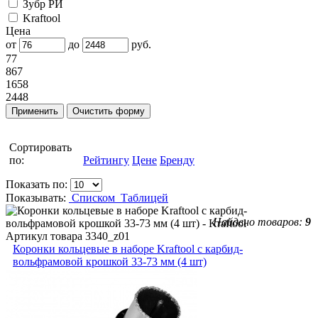
Зубр РИ
Kraftool
Цена
от
до
руб.
77
867
1658
2448
Сортировать
по:
Рейтингу
Цене
Бренду
Показать по:
Показывать:
Списком
Таблицей
Найдено товаров:
9
Артикул товара
3340_z01
Коронки кольцевые в наборе Kraftool с карбид-
вольфрамовой крошкой 33-73 мм (4 шт)