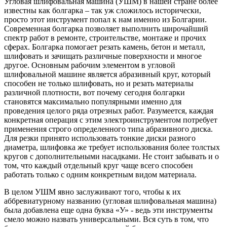
Угловая шлифовальная машина (УШМ) в нашей стране более
известны как болгарка – так уж сложилось исторически,
просто этот инструмент попал к нам именно из Болгарии.
Современная болгарка позволяет выполнить широчайший
спектр работ в ремонте, строительстве, монтаже и прочих
сферах. Болгарка помогает резать камень, бетон и металл,
шлифовать и зачищать различные поверхности и многое
другое. Основным рабочим элементом в угловой
шлифовальной машине является абразивный круг, который
способен не только шлифовать, но и резать материалы
различной плотности, вот почему сегодня болгарки
становятся максимально популярными именно для
проведения целого ряда отрезных работ. Разумеется, каждая
конкретная операция с этим электроинструментом потребует
применения строго определенного типа абразивного диска.
Для резки принято использовать тонкие диски разного
диаметра, шлифовка же требует использования более толстых
кругов с дополнительными насадками. Не стоит забывать и о
том, что каждый отдельный круг чаще всего способен
работать только с одним конкретным видом материала.
В целом УШМ явно заслуживают того, чтобы к их
аббревиатурному названию (угловая шлифовальная машина)
была добавлена еще одна буква «У» - ведь эти инструменты
смело можно назвать универсальными. Вся суть в том, что