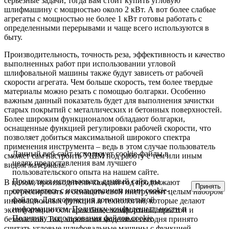
серьезные задачи, тогда вам стоит купить угловую
шлифмашину с мощностью около 2 кВт. А вот более слабые
агрегаты с мощностью не более 1 кВт готовы работать с
определенными перерывами и чаще всего используются в
быту.
Производительность, точность реза, эффективность и качество
выполненных работ при использовании угловой
шлифовальной машины также будут зависеть от рабочей
скорости агрегата. Чем больше скорость, тем более твердые
материалы можно резать с помощью болгарки. Особенно
важным данный показатель будет для выполнения зачистки
старых покрытий с металлических и бетонных поверхностей.
Более широким функционалом обладают болгарки,
оснащенные функцией регулировки рабочей скорости, что
позволяет добиться максимальной широкого спектра
применения инструмента – ведь в этом случае пользователь
Данный веб-сайт использует cookie-файлы в
сможет сам настроить УШМ под работу с тем или иным
целях предоставления вам лучшего
видом материала.
пользовательского опыта на нашем сайте.
Продолжая использовать данный сайт, вы
В целом, производители каждый год продолжают
Принять
соглашаетесь с использованием нами cookie-
прогрессировать и оснащать свой инструмент целым набором
файлов. Для получения дополнительной
инновационных функций и технологий, которые делают
информации см.
Политику конфидециальности
и
эксплуатацию болгарок более комфортной, простой и
Политику использования файлов cookie
.
безопасной. Так, хорошими моделями сегодня принято
считать угловые шлифовальные машины с функцией