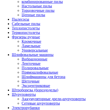
комбинированные пилы
Настольные пилы
Торцовочные пилы
Цепные пилы
Пылесосы
Сабельные пилы
Теплопистолеты
Термопистолеты
Фрезеры ручные
Кромочные
Ламельные
Универсальные
Шлифовальные машины
Вибрационные
Ленточные
Полировальные
Прямошлифовальные
Шлифмашины для бетона
Щеточные
Эксцентриковые
Штроборезы (бороздоделы)
Шуруповерты
Аккумуляторные дрели-шуруповерты
Сетевые шуруповерты
Электрорубанки