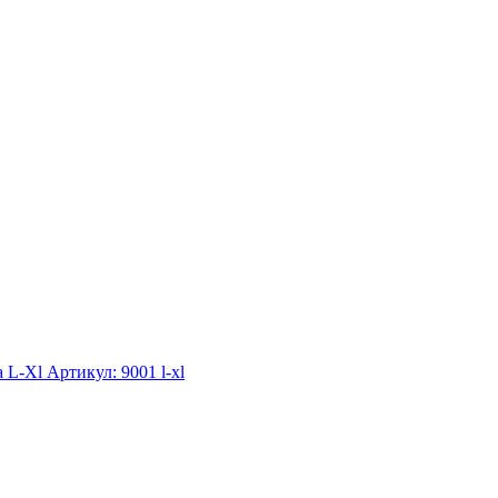
а L-Xl
Артикул: 9001 l-xl