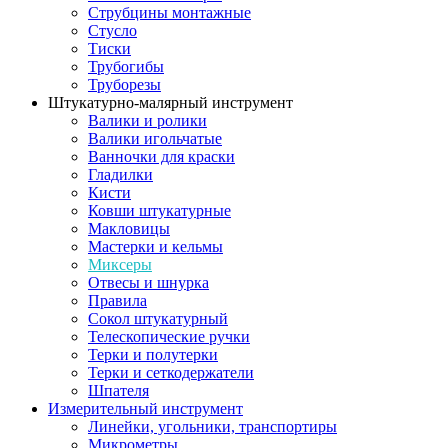
Струбцины монтажные
Стусло
Тиски
Трубогибы
Труборезы
Штукатурно-малярный инструмент
Валики и ролики
Валики игольчатые
Ванночки для краски
Гладилки
Кисти
Ковши штукатурные
Макловицы
Мастерки и кельмы
Миксеры
Отвесы и шнурка
Правила
Сокол штукатурный
Телескопические ручки
Терки и полутерки
Терки и сеткодержатели
Шпателя
Измерительный инструмент
Линейки, угольники, транспортиры
Микрометры