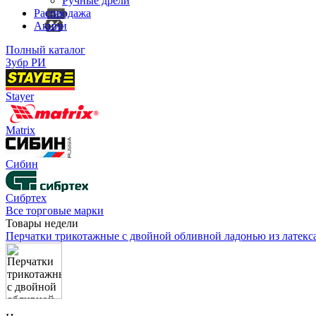
Ручные дрели
Распродажа
Акции
Полный каталог
Зубр РИ
Stayer
Matrix
Сибин
Сибртех
Все торговые марки
Товары недели
Перчатки трикотажные с двойной обливной ладонью из латекс