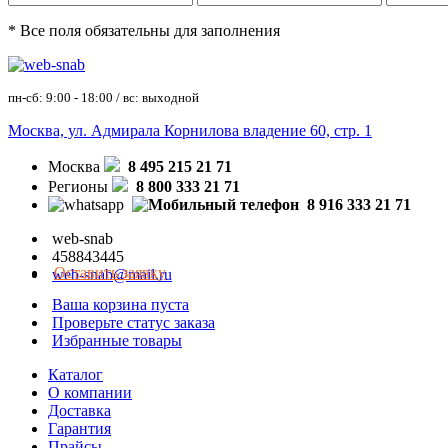
* Все поля обязательны для заполнения
пн-сб: 9:00 - 18:00 / вс: выходной
Москва, ул. Адмирала Корнилова владение 60, стр. 1
Москва
8 495 215 21 71
Регионы
8 800 333 21 71
8 916 333 21 71
web-snab
458843445
Оставить заявку
web-snab@mail.ru
Ваша корзина пуста
Проверьте статус заказа
Избранные товары
Каталог
О компании
Доставка
Гарантия
Прайсы