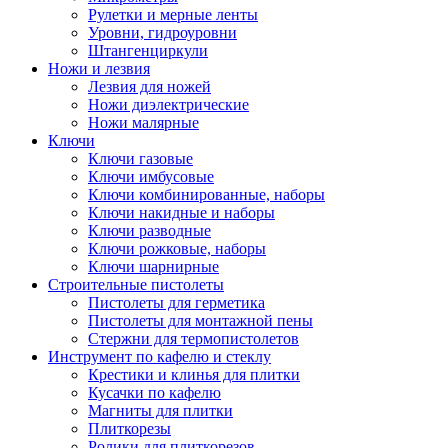
Рулетки и мерные ленты
Уровни, гидроуровни
Штангенциркули
Ножи и лезвия
Лезвия для ножей
Ножи диэлектрические
Ножи малярные
Ключи
Ключи газовые
Ключи имбусовые
Ключи комбинированные, наборы
Ключи накидные и наборы
Ключи разводные
Ключи рожковые, наборы
Ключи шарнирные
Строительные пистолеты
Пистолеты для герметика
Пистолеты для монтажной пены
Стержни для термопистолетов
Инструмент по кафелю и стеклу
Крестики и клинья для плитки
Кусачки по кафелю
Магниты для плитки
Плиткорезы
Ролики для плиткорезов