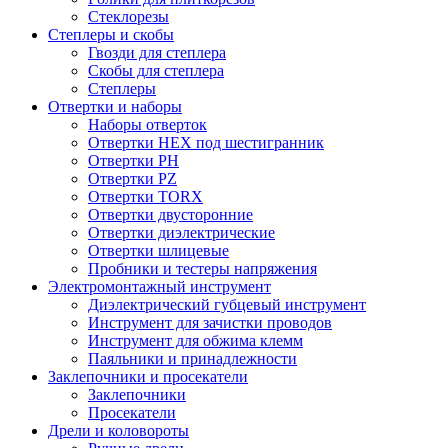
Стеклорезы
Степлеры и скобы
Гвозди для степлера
Скобы для степлера
Степлеры
Отвертки и наборы
Наборы отверток
Отвертки HEX под шестигранник
Отвертки PH
Отвертки PZ
Отвертки TORX
Отвертки двусторонние
Отвертки диэлектрические
Отвертки шлицевые
Пробники и тестеры напряжения
Электромонтажный инструмент
Диэлектрический губцевый инструмент
Инструмент для зачистки проводов
Инструмент для обжима клемм
Паяльники и принадлежности
Заклепочники и просекатели
Заклепочники
Просекатели
Дрели и коловороты