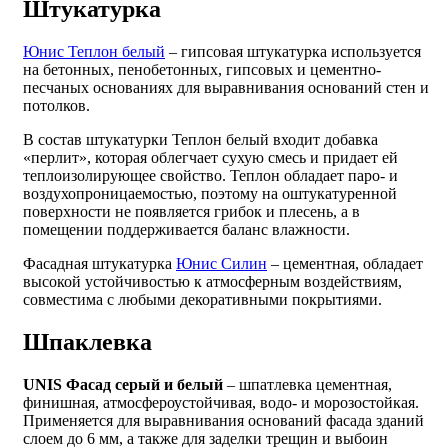
Штукатурка
Юнис Теплон белый
– гипсовая штукатурка используется
на бетонных, пенобетонных, гипсовых и цементно-
песчаных основаниях для выравнивания оснований стен и
потолков.
В состав штукатурки Теплон белый входит добавка
«перлит», которая облегчает сухую смесь и придает ей
теплоизолирующее свойство. Теплон обладает паро- и
воздухопроницаемостью, поэтому на оштукатуренной
поверхности не появляется грибок и плесень, а в
помещении поддерживается баланс влажности.
Фасадная штукатурка
Юнис Силин
– цементная, обладает
высокой устойчивостью к атмосферным воздействиям,
совместима с любыми декоративными покрытиями.
Шпаклевка
UNIS Фасад серый и белый
– шпатлевка цементная,
финишная, атмосфероустойчивая, водо- и морозостойкая.
Применяется для выравнивания оснований фасада зданий
слоем до 6 мм, а также для заделки трещин и выбоин