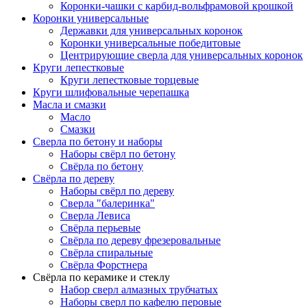
Коронки-чашки с карбид-вольфрамовой крошкой
Коронки универсальные
Державки для универсальных коронок
Коронки универсальные победитовые
Центрирующие сверла для универсальных коронок
Круги лепестковые
Круги лепестковые торцевые
Круги шлифовальные черепашка
Масла и смазки
Масло
Смазки
Сверла по бетону и наборы
Наборы свёрл по бетону
Свёрла по бетону
Свёрла по дереву
Наборы свёрл по дереву
Сверла "балеринка"
Сверла Левиса
Свёрла перьевые
Свёрла по дереву фрезеровальные
Свёрла спиральные
Свёрла Форстнера
Свёрла по керамике и стеклу
Набор сверл алмазных трубчатых
Наборы сверл по кафелю перовые