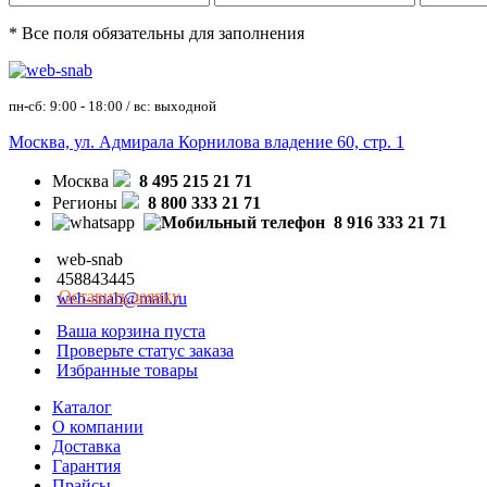
* Все поля обязательны для заполнения
пн-сб: 9:00 - 18:00 / вс: выходной
Москва, ул. Адмирала Корнилова владение 60, стр. 1
Москва
8 495 215 21 71
Регионы
8 800 333 21 71
8 916 333 21 71
web-snab
458843445
Оставить заявку
web-snab@mail.ru
Ваша корзина пуста
Проверьте статус заказа
Избранные товары
Каталог
О компании
Доставка
Гарантия
Прайсы