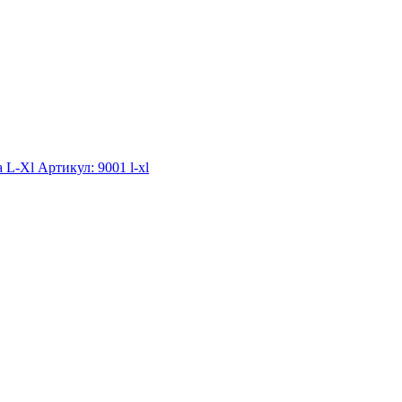
а L-Xl
Артикул: 9001 l-xl