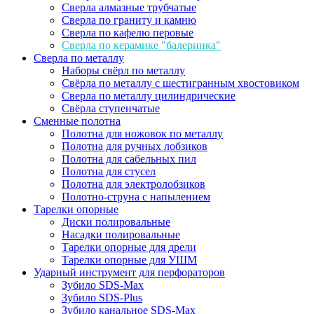
Сверла алмазные трубчатые
Сверла по граниту и камню
Сверла по кафелю перовые
Сверла по керамике "балеринка"
Сверла по металлу
Наборы свёрл по металлу
Свёрла по металлу с шестигранным хвостовиком
Сверла по металлу цилиндрические
Свёрла ступенчатые
Сменные полотна
Полотна для ножовок по металлу
Полотна для ручных лобзиков
Полотна для сабельных пил
Полотна для стусел
Полотна для электролобзиков
Полотно-струна с напылением
Тарелки опорные
Диски полировальные
Насадки полировальные
Тарелки опорные для дрели
Тарелки опорные для УШМ
Ударный инструмент для перфораторов
Зубило SDS-Max
Зубило SDS-Plus
Зубило канальное SDS-Max