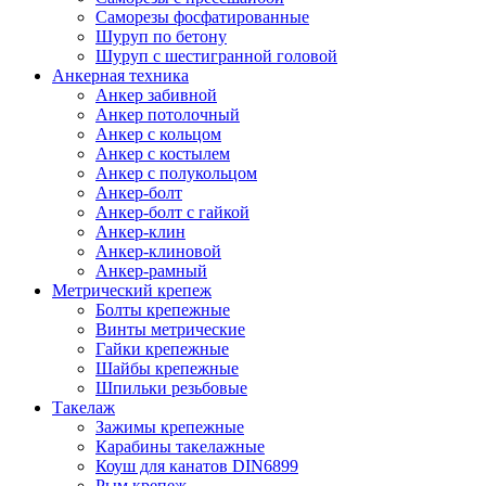
Саморезы фосфатированные
Шуруп по бетону
Шуруп с шестигранной головой
Анкерная техника
Анкер забивной
Анкер потолочный
Анкер с кольцом
Анкер с костылем
Анкер с полукольцом
Анкер-болт
Анкер-болт с гайкой
Анкер-клин
Анкер-клиновой
Анкер-рамный
Метрический крепеж
Болты крепежные
Винты метрические
Гайки крепежные
Шайбы крепежные
Шпильки резьбовые
Такелаж
Зажимы крепежные
Карабины такелажные
Коуш для канатов DIN6899
Рым крепеж