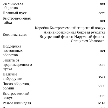
регулировка
нет
оборотов
Плавный пуск
есть
Быстрозажимная
нет
гайка
Коробка Быстросъемный защитный кожух
Антивибрационная боковая рукоятка
Комплектация
Внутренний фланец Наружный фланец
Спецключ Упаковка.
Поддержка
постоянных
нет
оборотов
Защита от
преднамеренного
есть
пуска
Наличие
есть
виброручки
Число оборотов,
6500
об/мин
Быстросъемный
есть
кожух
Резьба шпинделя
М14