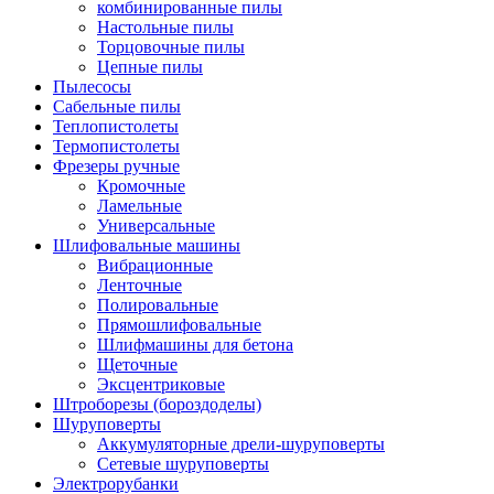
комбинированные пилы
Настольные пилы
Торцовочные пилы
Цепные пилы
Пылесосы
Сабельные пилы
Теплопистолеты
Термопистолеты
Фрезеры ручные
Кромочные
Ламельные
Универсальные
Шлифовальные машины
Вибрационные
Ленточные
Полировальные
Прямошлифовальные
Шлифмашины для бетона
Щеточные
Эксцентриковые
Штроборезы (бороздоделы)
Шуруповерты
Аккумуляторные дрели-шуруповерты
Сетевые шуруповерты
Электрорубанки