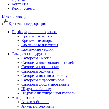
Контакты
Блог и советы
Каталог товаров
Крепеж и перфорация
Перфорированный крепеж
Крепежные ленты
Крепежные опоры
Крепежные пластины
Крепежные уголки
Саморезы и шурупы
Саморезы "Клоп"
Саморезы для сэндвич-панелей
Саморезы кровельные
Саморезы оконные
Саморезы по гипсоволокну
Саморезы с прессшайбой
Саморезы фосфатированные
Шуруп по бетону
Шуруп с шестигранной головой
Анкерная техника
Анкер забивной
Анкер потолочный