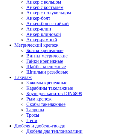
Анкер с кольцом
Анкер с костылем
Анкер с полукольцом
Анкер-болт
Анкер-болт с гайкой
Анкер-клин
Анкер-клиновой
Анкер-рамный
Метрический крепеж
Болты крепежные
Винты метрические
Гайки крепежные
Шайбы крепежные
Шпильки резьбовые
Такелаж
Зажимы крепежные
Карабины такелажные
Коуш для канатов DIN6899
Рым крепеж
Скобы такелажные
Талрепы
Тросы
Цепи
Дюбеля и дюбель-гвозди
Дюбеля для теплоизоляции