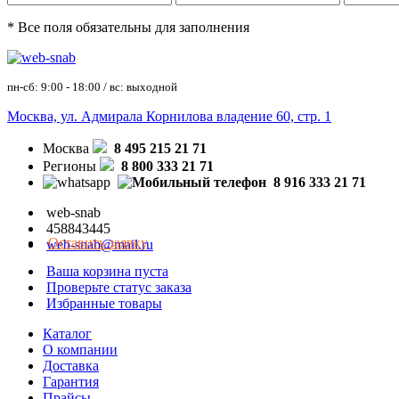
* Все поля обязательны для заполнения
пн-сб: 9:00 - 18:00 / вс: выходной
Москва, ул. Адмирала Корнилова владение 60, стр. 1
Москва
8 495 215 21 71
Регионы
8 800 333 21 71
8 916 333 21 71
web-snab
458843445
Оставить заявку
web-snab@mail.ru
Ваша корзина пуста
Проверьте статус заказа
Избранные товары
Каталог
О компании
Доставка
Гарантия
Прайсы