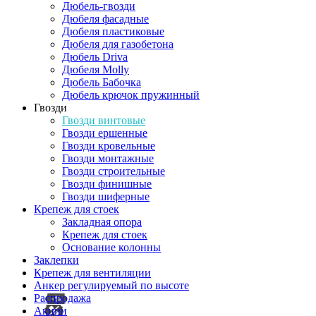
Дюбель-гвозди
Дюбеля фасадные
Дюбеля пластиковые
Дюбеля для газобетона
Дюбель Driva
Дюбеля Molly
Дюбель Бабочка
Дюбель крючок пружинный
Гвозди
Гвозди винтовые
Гвозди ершенные
Гвозди кровельные
Гвозди монтажные
Гвозди строительные
Гвозди финишные
Гвозди шиферные
Крепеж для стоек
Закладная опора
Крепеж для стоек
Основание колонны
Заклепки
Крепеж для вентиляции
Анкер регулируемый по высоте
Распродажа
Акции