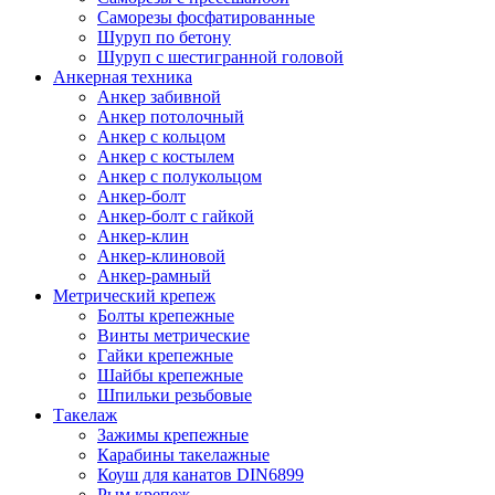
Саморезы фосфатированные
Шуруп по бетону
Шуруп с шестигранной головой
Анкерная техника
Анкер забивной
Анкер потолочный
Анкер с кольцом
Анкер с костылем
Анкер с полукольцом
Анкер-болт
Анкер-болт с гайкой
Анкер-клин
Анкер-клиновой
Анкер-рамный
Метрический крепеж
Болты крепежные
Винты метрические
Гайки крепежные
Шайбы крепежные
Шпильки резьбовые
Такелаж
Зажимы крепежные
Карабины такелажные
Коуш для канатов DIN6899
Рым крепеж