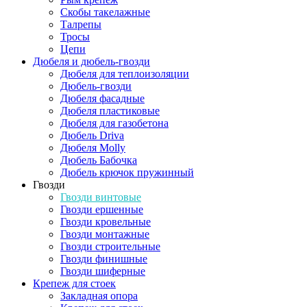
Скобы такелажные
Талрепы
Тросы
Цепи
Дюбеля и дюбель-гвозди
Дюбеля для теплоизоляции
Дюбель-гвозди
Дюбеля фасадные
Дюбеля пластиковые
Дюбеля для газобетона
Дюбель Driva
Дюбеля Molly
Дюбель Бабочка
Дюбель крючок пружинный
Гвозди
Гвозди винтовые
Гвозди ершенные
Гвозди кровельные
Гвозди монтажные
Гвозди строительные
Гвозди финишные
Гвозди шиферные
Крепеж для стоек
Закладная опора