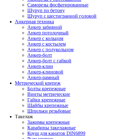
Саморезы фосфатированные
Шуруп по бетону
Шуруп с шестигранной головой
Анкерная техника
Анкер забивной
Анкер потолочный
Анкер с кольцом
Анкер с костылем
Анкер с полукольцом
Анкер-болт
Анкер-болт с гайкой
Анкер-клин
Анкер-клиновой
Анкер-рамный
Метрический крепеж
Болты крепежные
Винты метрические
Гайки крепежные
Шайбы крепежные
Шпильки резьбовые
Такелаж
Зажимы крепежные
Карабины такелажные
Коуш для канатов DIN6899
Рым крепеж