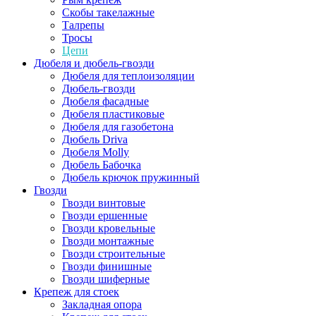
Скобы такелажные
Талрепы
Тросы
Цепи
Дюбеля и дюбель-гвозди
Дюбеля для теплоизоляции
Дюбель-гвозди
Дюбеля фасадные
Дюбеля пластиковые
Дюбеля для газобетона
Дюбель Driva
Дюбеля Molly
Дюбель Бабочка
Дюбель крючок пружинный
Гвозди
Гвозди винтовые
Гвозди ершенные
Гвозди кровельные
Гвозди монтажные
Гвозди строительные
Гвозди финишные
Гвозди шиферные
Крепеж для стоек
Закладная опора