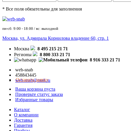
* Все поля обязательны для заполнения
пн-сб: 9:00 - 18:00 / вс: выходной
Москва, ул. Адмирала Корнилова владение 60, стр. 1
Москва
8 495 215 21 71
Регионы
8 800 333 21 71
8 916 333 21 71
web-snab
458843445
Оставить заявку
web-snab@mail.ru
Ваша корзина пуста
Проверьте статус заказа
Избранные товары
Каталог
О компании
Доставка
Гарантия
Прайсы