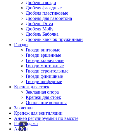
Дюбель-гвозди
Дюбеля фасадные
Дюбеля пластиковые
Дюбеля для газобетона
Дюбель Driva
Дюбеля Molly
Дюбель Бабочка
Дюбель крючок пружинный
Гвозди
Гвозди винтовые
Гвозди ершенные
Гвозди кровельные
Гвозди монтажные
Гвозди строительные
Гвозди финишные
Гвозди шиферные
Крепеж для стоек
Закладная опора
Крепеж для стоек
Основание колонны
Заклепки
Крепеж для вентиляции
Анкер регулируемый по высоте
Распродажа
Акции