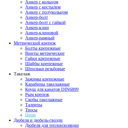
Анкер с кольцом
Анкер с костылем
Анкер с полукольцом
Анкер-болт
Анкер-болт с гайкой
Анкер-клин
Анкер-клиновой
Анкер-рамный
Метрический крепеж
Болты крепежные
Винты метрические
Гайки крепежные
Шайбы крепежные
Шпильки резьбовые
Такелаж
Зажимы крепежные
Карабины такелажные
Коуш для канатов DIN6899
Рым крепеж
Скобы такелажные
Талрепы
Тросы
Цепи
Дюбеля и дюбель-гвозди
Дюбеля для теплоизоляции