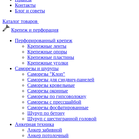
Контакты
Блог и советы
Каталог товаров
Крепеж и перфорация
Перфорированный крепеж
Крепежные ленты
Крепежные опоры
Крепежные пластины
Крепежные уголки
Саморезы и шурупы
Саморезы "Клоп"
Саморезы для сэндвич-панелей
Саморезы кровельные
Саморезы оконные
Саморезы по гипсоволокну
Саморезы с прессшайбой
Саморезы фосфатированные
Шуруп по бетону
Шуруп с шестигранной головой
Анкерная техника
Анкер забивной
Анкер потолочный