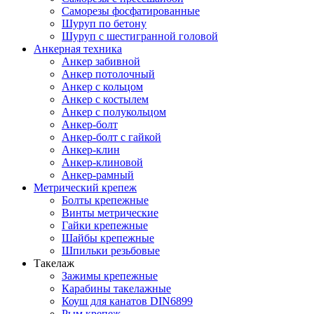
Саморезы фосфатированные
Шуруп по бетону
Шуруп с шестигранной головой
Анкерная техника
Анкер забивной
Анкер потолочный
Анкер с кольцом
Анкер с костылем
Анкер с полукольцом
Анкер-болт
Анкер-болт с гайкой
Анкер-клин
Анкер-клиновой
Анкер-рамный
Метрический крепеж
Болты крепежные
Винты метрические
Гайки крепежные
Шайбы крепежные
Шпильки резьбовые
Такелаж
Зажимы крепежные
Карабины такелажные
Коуш для канатов DIN6899
Рым крепеж