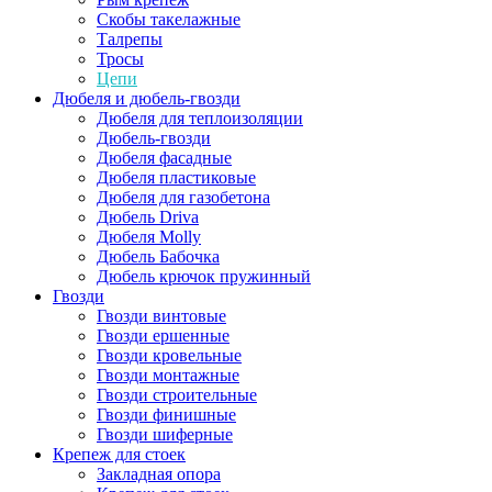
Скобы такелажные
Талрепы
Тросы
Цепи
Дюбеля и дюбель-гвозди
Дюбеля для теплоизоляции
Дюбель-гвозди
Дюбеля фасадные
Дюбеля пластиковые
Дюбеля для газобетона
Дюбель Driva
Дюбеля Molly
Дюбель Бабочка
Дюбель крючок пружинный
Гвозди
Гвозди винтовые
Гвозди ершенные
Гвозди кровельные
Гвозди монтажные
Гвозди строительные
Гвозди финишные
Гвозди шиферные
Крепеж для стоек
Закладная опора