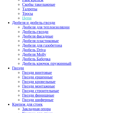
Скобы такелажные
Талрепы
Тросы
Цепи
Дюбеля и дюбель-гвозди
Дюбеля для теплоизоляции
Дюбель-гвозди
Дюбеля фасадные
Дюбеля пластиковые
Дюбеля для газобетона
Дюбель Driva
Дюбеля Molly
Дюбель Бабочка
Дюбель крючок пружинный
Гвозди
Гвозди винтовые
Гвозди ершенные
Гвозди кровельные
Гвозди монтажные
Гвозди строительные
Гвозди финишные
Гвозди шиферные
Крепеж для стоек
Закладная опора