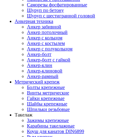
Саморезы фосфатированные
Шуруп по бетону
Шуруп с шестигранной головой
Анкерная техника
Анкер забивной
Анкер потолочный
Анкер с кольцом
Анкер с костылем
Анкер с полукольцом
Анкер-болт
Анкер-болт с гайкой
Анкер-клин
Анкер-клиновой
Анкер-рамный
Метрический крепеж
Болты крепежные
Винты метрические
Гайки крепежные
Шайбы крепежные
Шпильки резьбовые
Такелаж
Зажимы крепежные
Карабины такелажные
Коуш для канатов DIN6899
Рым крепеж