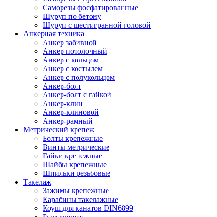
Саморезы фосфатированные
Шуруп по бетону
Шуруп с шестигранной головой
Анкерная техника
Анкер забивной
Анкер потолочный
Анкер с кольцом
Анкер с костылем
Анкер с полукольцом
Анкер-болт
Анкер-болт с гайкой
Анкер-клин
Анкер-клиновой
Анкер-рамный
Метрический крепеж
Болты крепежные
Винты метрические
Гайки крепежные
Шайбы крепежные
Шпильки резьбовые
Такелаж
Зажимы крепежные
Карабины такелажные
Коуш для канатов DIN6899
Рым крепеж