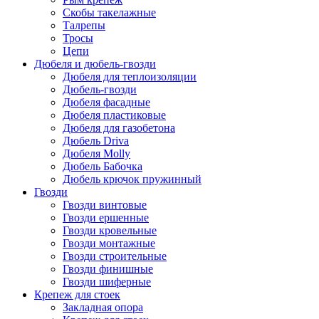
Скобы такелажные
Талрепы
Тросы
Цепи
Дюбеля и дюбель-гвозди
Дюбеля для теплоизоляции
Дюбель-гвозди
Дюбеля фасадные
Дюбеля пластиковые
Дюбеля для газобетона
Дюбель Driva
Дюбеля Molly
Дюбель Бабочка
Дюбель крючок пружинный
Гвозди
Гвозди винтовые
Гвозди ершенные
Гвозди кровельные
Гвозди монтажные
Гвозди строительные
Гвозди финишные
Гвозди шиферные
Крепеж для стоек
Закладная опора