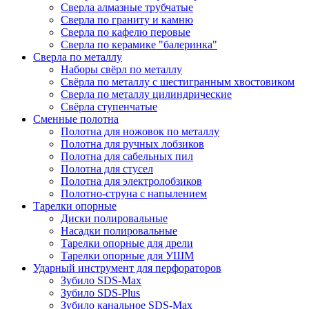
Сверла алмазные трубчатые
Сверла по граниту и камню
Сверла по кафелю перовые
Сверла по керамике "балеринка"
Сверла по металлу
Наборы свёрл по металлу
Свёрла по металлу с шестигранным хвостовиком
Сверла по металлу цилиндрические
Свёрла ступенчатые
Сменные полотна
Полотна для ножовок по металлу
Полотна для ручных лобзиков
Полотна для сабельных пил
Полотна для стусел
Полотна для электролобзиков
Полотно-струна с напылением
Тарелки опорные
Диски полировальные
Насадки полировальные
Тарелки опорные для дрели
Тарелки опорные для УШМ
Ударный инструмент для перфораторов
Зубило SDS-Max
Зубило SDS-Plus
Зубило канальное SDS-Max