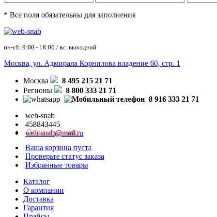
* Все поля обязательны для заполнения
пн-сб: 9:00 - 18:00 / вс: выходной
Москва, ул. Адмирала Корнилова владение 60, стр. 1
Москва
8 495 215 21 71
Регионы
8 800 333 21 71
8 916 333 21 71
web-snab
458843445
Оставить заявку
web-snab@mail.ru
Ваша корзина пуста
Проверьте статус заказа
Избранные товары
Каталог
О компании
Доставка
Гарантия
Прайсы