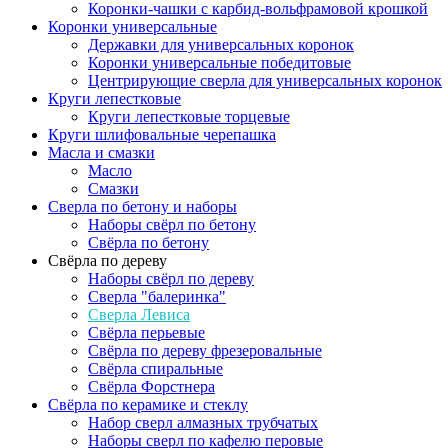
Коронки-чашки с карбид-вольфрамовой крошкой
Коронки универсальные
Державки для универсальных коронок
Коронки универсальные победитовые
Центрирующие сверла для универсальных коронок
Круги лепестковые
Круги лепестковые торцевые
Круги шлифовальные черепашка
Масла и смазки
Масло
Смазки
Сверла по бетону и наборы
Наборы свёрл по бетону
Свёрла по бетону
Свёрла по дереву
Наборы свёрл по дереву
Сверла "балеринка"
Сверла Левиса
Свёрла перьевые
Свёрла по дереву фрезеровальные
Свёрла спиральные
Свёрла Форстнера
Свёрла по керамике и стеклу
Набор сверл алмазных трубчатых
Наборы сверл по кафелю перовые