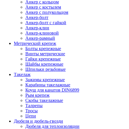
Анкер с кольцом
Анкер с костылем
Анкер с полукольцом
Анкер-болт
Анкер-болт с гайкой
Анкер-клин
Анкер-клиновой
Анкер-рамный
Метрический крепеж
Болты крепежные
Винты метрические
Гайки крепежные
Шайбы крепежные
Шпильки резьбовые
Такелаж
Зажимы крепежные
Карабины такелажные
Коуш для канатов DIN6899
Рым крепеж
Скобы такелажные
Талрепы
Тросы
Цепи
Дюбеля и дюбель-гвозди
Дюбеля для теплоизоляции