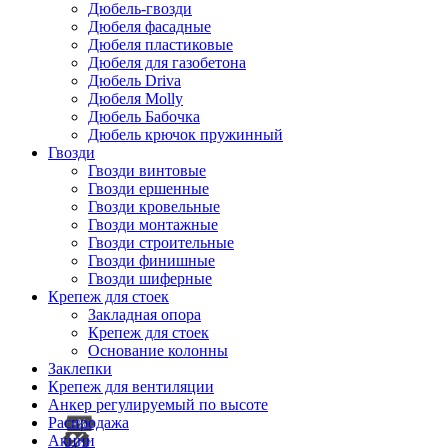
Дюбель-гвозди
Дюбеля фасадные
Дюбеля пластиковые
Дюбеля для газобетона
Дюбель Driva
Дюбеля Molly
Дюбель Бабочка
Дюбель крючок пружинный
Гвозди
Гвозди винтовые
Гвозди ершенные
Гвозди кровельные
Гвозди монтажные
Гвозди строительные
Гвозди финишные
Гвозди шиферные
Крепеж для стоек
Закладная опора
Крепеж для стоек
Основание колонны
Заклепки
Крепеж для вентиляции
Анкер регулируемый по высоте
Распродажа
Акции