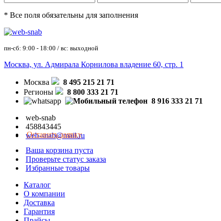
* Все поля обязательны для заполнения
пн-сб: 9:00 - 18:00 / вс: выходной
Москва, ул. Адмирала Корнилова владение 60, стр. 1
Москва
8 495 215 21 71
Регионы
8 800 333 21 71
8 916 333 21 71
web-snab
458843445
Оставить заявку
web-snab@mail.ru
Ваша корзина пуста
Проверьте статус заказа
Избранные товары
Каталог
О компании
Доставка
Гарантия
Прайсы