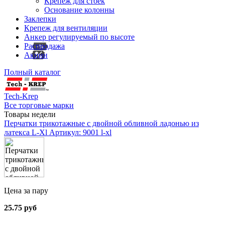
Крепеж для стоек
Основание колонны
Заклепки
Крепеж для вентиляции
Анкер регулируемый по высоте
Распродажа
Акции
Полный каталог
Tech-Krep
Все торговые марки
Товары недели
Перчатки трикотажные с двойной обливной ладонью из
латекса L-Xl
Артикул: 9001 l-xl
Цена за пару
25.75 руб