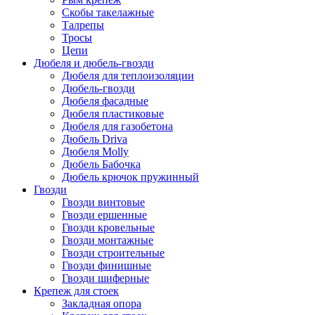
Скобы такелажные
Талрепы
Тросы
Цепи
Дюбеля и дюбель-гвозди
Дюбеля для теплоизоляции
Дюбель-гвозди
Дюбеля фасадные
Дюбеля пластиковые
Дюбеля для газобетона
Дюбель Driva
Дюбеля Molly
Дюбель Бабочка
Дюбель крючок пружинный
Гвозди
Гвозди винтовые
Гвозди ершенные
Гвозди кровельные
Гвозди монтажные
Гвозди строительные
Гвозди финишные
Гвозди шиферные
Крепеж для стоек
Закладная опора