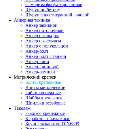
Саморезы фосфатированные
Шуруп по бетону
Шуруп с шестигранной головой
Анкерная техника
Анкер забивной
Анкер потолочный
Анкер с кольцом
Анкер с костылем
Анкер с полукольцом
Анкер-болт
Анкер-болт с гайкой
Анкер-клин
Анкер-клиновой
Анкер-рамный
Метрический крепеж
Болты крепежные
Винты метрические
Гайки крепежные
Шайбы крепежные
Шпильки резьбовые
Такелаж
Зажимы крепежные
Карабины такелажные
Коуш для канатов DIN6899
Рым крепеж