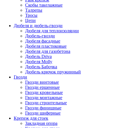
Скобы такелажные
Талрепы
Тросы
Цепи
Дюбеля и дюбель-гвозди
Дюбеля для теплоизоляции
Дюбель-гвозди
Дюбеля фасадные
Дюбеля пластиковые
Дюбеля для газобетона
Дюбель Driva
Дюбеля Molly
Дюбель Бабочка
Дюбель крючок пружинный
Гвозди
Гвозди винтовые
Гвозди ершенные
Гвозди кровельные
Гвозди монтажные
Гвозди строительные
Гвозди финишные
Гвозди шиферные
Крепеж для стоек
Закладная опора