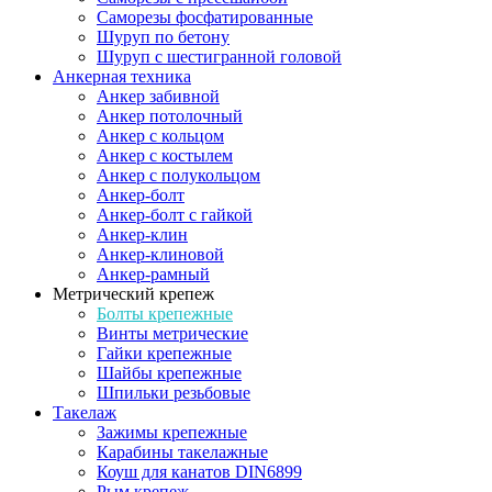
Саморезы фосфатированные
Шуруп по бетону
Шуруп с шестигранной головой
Анкерная техника
Анкер забивной
Анкер потолочный
Анкер с кольцом
Анкер с костылем
Анкер с полукольцом
Анкер-болт
Анкер-болт с гайкой
Анкер-клин
Анкер-клиновой
Анкер-рамный
Метрический крепеж
Болты крепежные
Винты метрические
Гайки крепежные
Шайбы крепежные
Шпильки резьбовые
Такелаж
Зажимы крепежные
Карабины такелажные
Коуш для канатов DIN6899
Рым крепеж