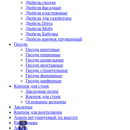
Дюбель-гвозди
Дюбеля фасадные
Дюбеля пластиковые
Дюбеля для газобетона
Дюбель Driva
Дюбеля Molly
Дюбель Бабочка
Дюбель крючок пружинный
Гвозди
Гвозди винтовые
Гвозди ершенные
Гвозди кровельные
Гвозди монтажные
Гвозди строительные
Гвозди финишные
Гвозди шиферные
Крепеж для стоек
Закладная опора
Крепеж для стоек
Основание колонны
Заклепки
Крепеж для вентиляции
Анкер регулируемый по высоте
Распродажа
Акции