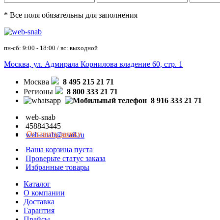
* Все поля обязательны для заполнения
пн-сб: 9:00 - 18:00 / вс: выходной
Москва, ул. Адмирала Корнилова владение 60, стр. 1
Москва
8 495 215 21 71
Регионы
8 800 333 21 71
8 916 333 21 71
web-snab
458843445
Оставить заявку
web-snab@mail.ru
Ваша корзина пуста
Проверьте статус заказа
Избранные товары
Каталог
О компании
Доставка
Гарантия
Прайсы