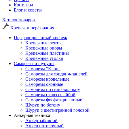
Контакты
Блог и советы
Каталог товаров
Крепеж и перфорация
Перфорированный крепеж
Крепежные ленты
Крепежные опоры
Крепежные пластины
Крепежные уголки
Саморезы и шурупы
Саморезы "Клоп"
Саморезы для сэндвич-панелей
Саморезы кровельные
Саморезы оконные
Саморезы по гипсоволокну
Саморезы с прессшайбой
Саморезы фосфатированные
Шуруп по бетону
Шуруп с шестигранной головой
Анкерная техника
Анкер забивной
Анкер потолочный