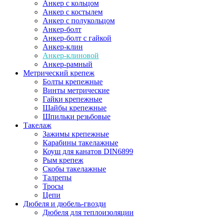
Анкер с кольцом
Анкер с костылем
Анкер с полукольцом
Анкер-болт
Анкер-болт с гайкой
Анкер-клин
Анкер-клиновой
Анкер-рамный
Метрический крепеж
Болты крепежные
Винты метрические
Гайки крепежные
Шайбы крепежные
Шпильки резьбовые
Такелаж
Зажимы крепежные
Карабины такелажные
Коуш для канатов DIN6899
Рым крепеж
Скобы такелажные
Талрепы
Тросы
Цепи
Дюбеля и дюбель-гвозди
Дюбеля для теплоизоляции