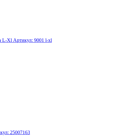
а L-Xl
Артикул: 9001 l-xl
кул: 25007163