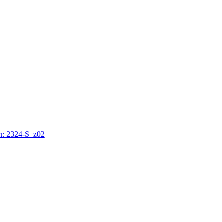
: 2324-S_z02