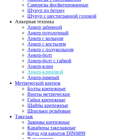
Саморезы фосфатированные
Шуруп по бетону
Шуруп с шестигранной головой
Анкерная техника
Анкер забивной
Анкер потолочный
Анкер с кольцом
Анкер с костылем
Анкер с полукольцом
Анкер-болт
Анкер-болт с гайкой
Анкер-клин
Анкер-клиновой
Анкер-рамный
Метрический крепеж
Болты крепежные
Винты метрические
Гайки крепежные
Шайбы крепежные
Шпильки резьбовые
Такелаж
Зажимы крепежные
Карабины такелажные
Коуш для канатов DIN6899
Рым крепеж