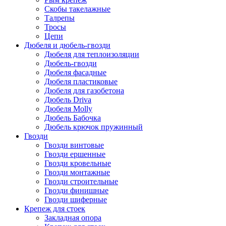
Скобы такелажные
Талрепы
Тросы
Цепи
Дюбеля и дюбель-гвозди
Дюбеля для теплоизоляции
Дюбель-гвозди
Дюбеля фасадные
Дюбеля пластиковые
Дюбеля для газобетона
Дюбель Driva
Дюбеля Molly
Дюбель Бабочка
Дюбель крючок пружинный
Гвозди
Гвозди винтовые
Гвозди ершенные
Гвозди кровельные
Гвозди монтажные
Гвозди строительные
Гвозди финишные
Гвозди шиферные
Крепеж для стоек
Закладная опора