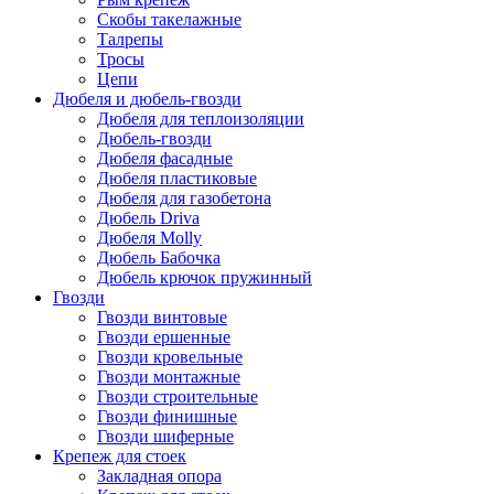
Скобы такелажные
Талрепы
Тросы
Цепи
Дюбеля и дюбель-гвозди
Дюбеля для теплоизоляции
Дюбель-гвозди
Дюбеля фасадные
Дюбеля пластиковые
Дюбеля для газобетона
Дюбель Driva
Дюбеля Molly
Дюбель Бабочка
Дюбель крючок пружинный
Гвозди
Гвозди винтовые
Гвозди ершенные
Гвозди кровельные
Гвозди монтажные
Гвозди строительные
Гвозди финишные
Гвозди шиферные
Крепеж для стоек
Закладная опора