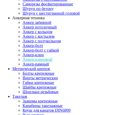
Саморезы фосфатированные
Шуруп по бетону
Шуруп с шестигранной головой
Анкерная техника
Анкер забивной
Анкер потолочный
Анкер с кольцом
Анкер с костылем
Анкер с полукольцом
Анкер-болт
Анкер-болт с гайкой
Анкер-клин
Анкер-клиновой
Анкер-рамный
Метрический крепеж
Болты крепежные
Винты метрические
Гайки крепежные
Шайбы крепежные
Шпильки резьбовые
Такелаж
Зажимы крепежные
Карабины такелажные
Коуш для канатов DIN6899
Рым крепеж