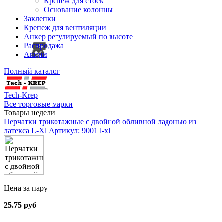
Крепеж для стоек
Основание колонны
Заклепки
Крепеж для вентиляции
Анкер регулируемый по высоте
Распродажа
Акции
Полный каталог
Tech-Krep
Все торговые марки
Товары недели
Перчатки трикотажные с двойной обливной ладонью из
латекса L-Xl
Артикул: 9001 l-xl
Цена за пару
25.75 руб