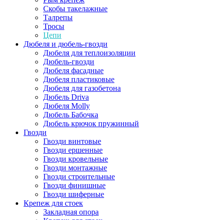
Скобы такелажные
Талрепы
Тросы
Цепи
Дюбеля и дюбель-гвозди
Дюбеля для теплоизоляции
Дюбель-гвозди
Дюбеля фасадные
Дюбеля пластиковые
Дюбеля для газобетона
Дюбель Driva
Дюбеля Molly
Дюбель Бабочка
Дюбель крючок пружинный
Гвозди
Гвозди винтовые
Гвозди ершенные
Гвозди кровельные
Гвозди монтажные
Гвозди строительные
Гвозди финишные
Гвозди шиферные
Крепеж для стоек
Закладная опора