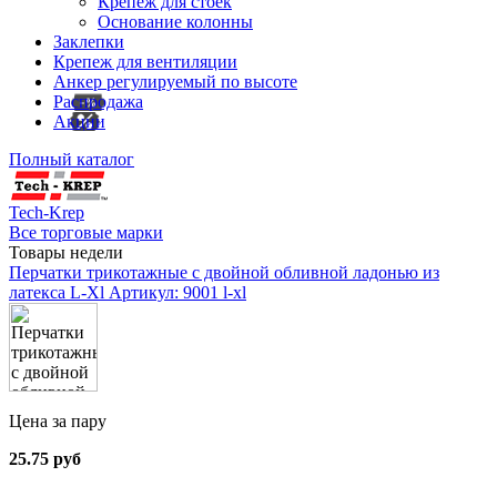
Крепеж для стоек
Основание колонны
Заклепки
Крепеж для вентиляции
Анкер регулируемый по высоте
Распродажа
Акции
Полный каталог
Tech-Krep
Все торговые марки
Товары недели
Перчатки трикотажные с двойной обливной ладонью из
латекса L-Xl
Артикул: 9001 l-xl
Цена за пару
25.75 руб