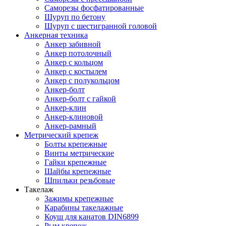
Саморезы фосфатированные
Шуруп по бетону
Шуруп с шестигранной головой
Анкерная техника
Анкер забивной
Анкер потолочный
Анкер с кольцом
Анкер с костылем
Анкер с полукольцом
Анкер-болт
Анкер-болт с гайкой
Анкер-клин
Анкер-клиновой
Анкер-рамный
Метрический крепеж
Болты крепежные
Винты метрические
Гайки крепежные
Шайбы крепежные
Шпильки резьбовые
Такелаж
Зажимы крепежные
Карабины такелажные
Коуш для канатов DIN6899
Рым крепеж