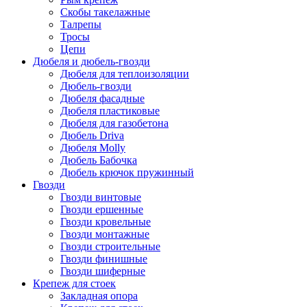
Скобы такелажные
Талрепы
Тросы
Цепи
Дюбеля и дюбель-гвозди
Дюбеля для теплоизоляции
Дюбель-гвозди
Дюбеля фасадные
Дюбеля пластиковые
Дюбеля для газобетона
Дюбель Driva
Дюбеля Molly
Дюбель Бабочка
Дюбель крючок пружинный
Гвозди
Гвозди винтовые
Гвозди ершенные
Гвозди кровельные
Гвозди монтажные
Гвозди строительные
Гвозди финишные
Гвозди шиферные
Крепеж для стоек
Закладная опора