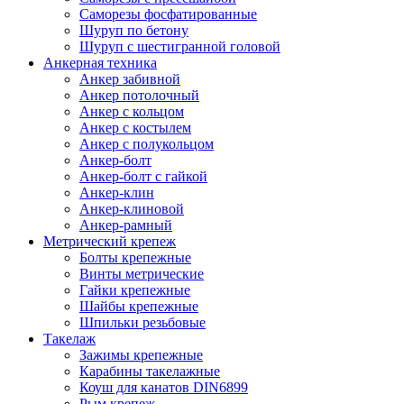
Саморезы фосфатированные
Шуруп по бетону
Шуруп с шестигранной головой
Анкерная техника
Анкер забивной
Анкер потолочный
Анкер с кольцом
Анкер с костылем
Анкер с полукольцом
Анкер-болт
Анкер-болт с гайкой
Анкер-клин
Анкер-клиновой
Анкер-рамный
Метрический крепеж
Болты крепежные
Винты метрические
Гайки крепежные
Шайбы крепежные
Шпильки резьбовые
Такелаж
Зажимы крепежные
Карабины такелажные
Коуш для канатов DIN6899
Рым крепеж