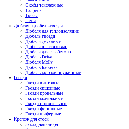
Скобы такелажные
Талрепы
Тросы
Цепи
Дюбеля и дюбель-гвозди
Дюбеля для теплоизоляции
Дюбель-гвозди
Дюбеля фасадные
Дюбеля пластиковые
Дюбеля для газобетона
Дюбель Driva
Дюбеля Molly
Дюбель Бабочка
Дюбель крючок пружинный
Гвозди
Гвозди винтовые
Гвозди ершенные
Гвозди кровельные
Гвозди монтажные
Гвозди строительные
Гвозди финишные
Гвозди шиферные
Крепеж для стоек
Закладная опора