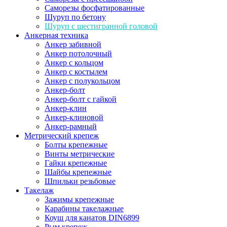
Саморезы фосфатированные
Шуруп по бетону
Шуруп с шестигранной головой
Анкерная техника
Анкер забивной
Анкер потолочный
Анкер с кольцом
Анкер с костылем
Анкер с полукольцом
Анкер-болт
Анкер-болт с гайкой
Анкер-клин
Анкер-клиновой
Анкер-рамный
Метрический крепеж
Болты крепежные
Винты метрические
Гайки крепежные
Шайбы крепежные
Шпильки резьбовые
Такелаж
Зажимы крепежные
Карабины такелажные
Коуш для канатов DIN6899
Рым крепеж