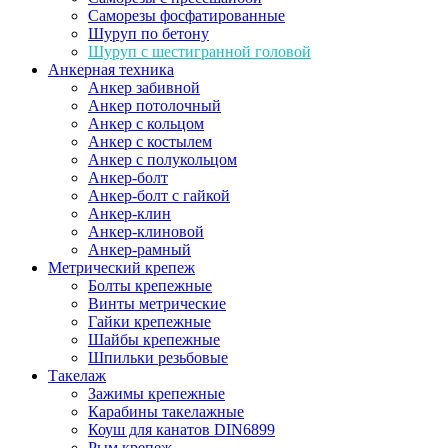
Саморезы фосфатированные
Шуруп по бетону
Шуруп с шестигранной головой
Анкерная техника
Анкер забивной
Анкер потолочный
Анкер с кольцом
Анкер с костылем
Анкер с полукольцом
Анкер-болт
Анкер-болт с гайкой
Анкер-клин
Анкер-клиновой
Анкер-рамный
Метрический крепеж
Болты крепежные
Винты метрические
Гайки крепежные
Шайбы крепежные
Шпильки резьбовые
Такелаж
Зажимы крепежные
Карабины такелажные
Коуш для канатов DIN6899
Рым крепеж