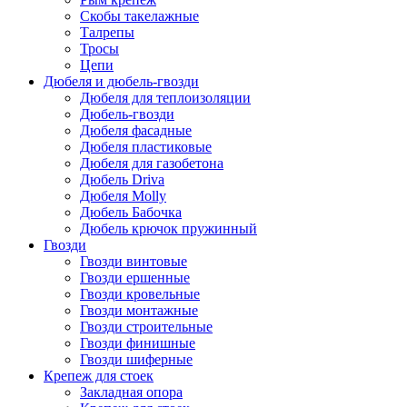
Скобы такелажные
Талрепы
Тросы
Цепи
Дюбеля и дюбель-гвозди
Дюбеля для теплоизоляции
Дюбель-гвозди
Дюбеля фасадные
Дюбеля пластиковые
Дюбеля для газобетона
Дюбель Driva
Дюбеля Molly
Дюбель Бабочка
Дюбель крючок пружинный
Гвозди
Гвозди винтовые
Гвозди ершенные
Гвозди кровельные
Гвозди монтажные
Гвозди строительные
Гвозди финишные
Гвозди шиферные
Крепеж для стоек
Закладная опора