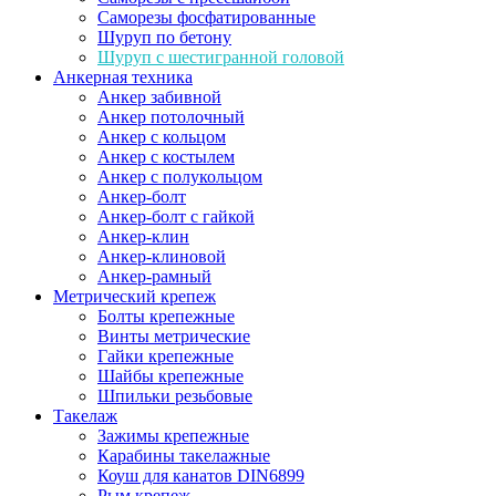
Саморезы фосфатированные
Шуруп по бетону
Шуруп с шестигранной головой
Анкерная техника
Анкер забивной
Анкер потолочный
Анкер с кольцом
Анкер с костылем
Анкер с полукольцом
Анкер-болт
Анкер-болт с гайкой
Анкер-клин
Анкер-клиновой
Анкер-рамный
Метрический крепеж
Болты крепежные
Винты метрические
Гайки крепежные
Шайбы крепежные
Шпильки резьбовые
Такелаж
Зажимы крепежные
Карабины такелажные
Коуш для канатов DIN6899
Рым крепеж