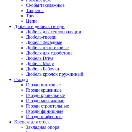
Скобы такелажные
Талрепы
Тросы
Цепи
Дюбеля и дюбель-гвозди
Дюбеля для теплоизоляции
Дюбель-гвозди
Дюбеля фасадные
Дюбеля пластиковые
Дюбеля для газобетона
Дюбель Driva
Дюбеля Molly
Дюбель Бабочка
Дюбель крючок пружинный
Гвозди
Гвозди винтовые
Гвозди ершенные
Гвозди кровельные
Гвозди монтажные
Гвозди строительные
Гвозди финишные
Гвозди шиферные
Крепеж для стоек
Закладная опора