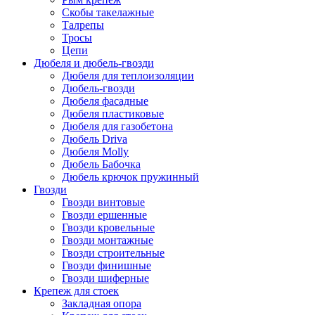
Скобы такелажные
Талрепы
Тросы
Цепи
Дюбеля и дюбель-гвозди
Дюбеля для теплоизоляции
Дюбель-гвозди
Дюбеля фасадные
Дюбеля пластиковые
Дюбеля для газобетона
Дюбель Driva
Дюбеля Molly
Дюбель Бабочка
Дюбель крючок пружинный
Гвозди
Гвозди винтовые
Гвозди ершенные
Гвозди кровельные
Гвозди монтажные
Гвозди строительные
Гвозди финишные
Гвозди шиферные
Крепеж для стоек
Закладная опора