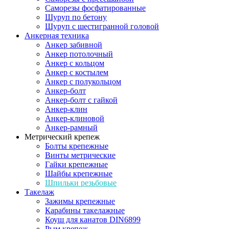
Саморезы фосфатированные
Шуруп по бетону
Шуруп с шестигранной головой
Анкерная техника
Анкер забивной
Анкер потолочный
Анкер с кольцом
Анкер с костылем
Анкер с полукольцом
Анкер-болт
Анкер-болт с гайкой
Анкер-клин
Анкер-клиновой
Анкер-рамный
Метрический крепеж
Болты крепежные
Винты метрические
Гайки крепежные
Шайбы крепежные
Шпильки резьбовые
Такелаж
Зажимы крепежные
Карабины такелажные
Коуш для канатов DIN6899
Рым крепеж