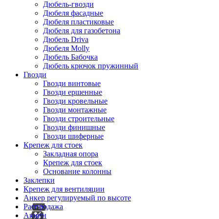
Дюбель-гвозди
Дюбеля фасадные
Дюбеля пластиковые
Дюбеля для газобетона
Дюбель Driva
Дюбеля Molly
Дюбель Бабочка
Дюбель крючок пружинный
Гвозди
Гвозди винтовые
Гвозди ершенные
Гвозди кровельные
Гвозди монтажные
Гвозди строительные
Гвозди финишные
Гвозди шиферные
Крепеж для стоек
Закладная опора
Крепеж для стоек
Основание колонны
Заклепки
Крепеж для вентиляции
Анкер регулируемый по высоте
Распродажа
Акции