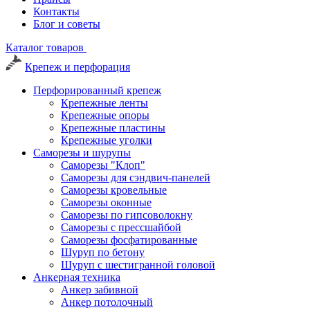
Контакты
Блог и советы
Каталог товаров
Крепеж и перфорация
Перфорированный крепеж
Крепежные ленты
Крепежные опоры
Крепежные пластины
Крепежные уголки
Саморезы и шурупы
Саморезы "Клоп"
Саморезы для сэндвич-панелей
Саморезы кровельные
Саморезы оконные
Саморезы по гипсоволокну
Саморезы с прессшайбой
Саморезы фосфатированные
Шуруп по бетону
Шуруп с шестигранной головой
Анкерная техника
Анкер забивной
Анкер потолочный