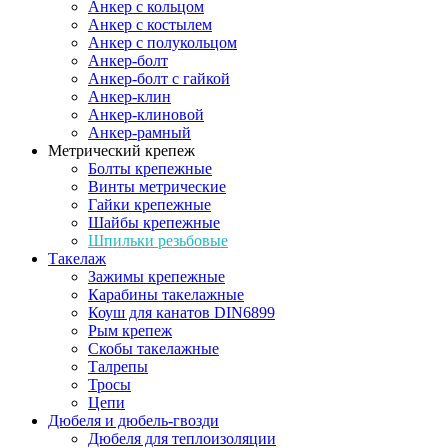
Анкер с кольцом
Анкер с костылем
Анкер с полукольцом
Анкер-болт
Анкер-болт с гайкой
Анкер-клин
Анкер-клиновой
Анкер-рамный
Метрический крепеж
Болты крепежные
Винты метрические
Гайки крепежные
Шайбы крепежные
Шпильки резьбовые
Такелаж
Зажимы крепежные
Карабины такелажные
Коуш для канатов DIN6899
Рым крепеж
Скобы такелажные
Талрепы
Тросы
Цепи
Дюбеля и дюбель-гвозди
Дюбеля для теплоизоляции