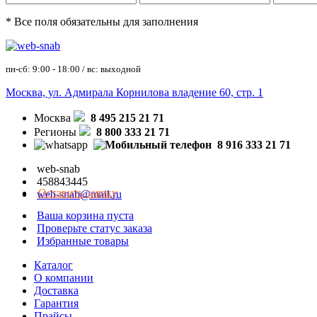
* Все поля обязательны для заполнения
пн-сб: 9:00 - 18:00 / вс: выходной
Москва, ул. Адмирала Корнилова владение 60, стр. 1
Москва
8 495 215 21 71
Регионы
8 800 333 21 71
8 916 333 21 71
web-snab
458843445
Оставить заявку
web-snab@mail.ru
Ваша корзина пуста
Проверьте статус заказа
Избранные товары
Каталог
О компании
Доставка
Гарантия
Прайсы