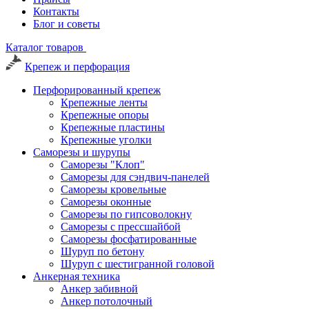
Контакты
Блог и советы
Каталог товаров
Крепеж и перфорация
Перфорированный крепеж
Крепежные ленты
Крепежные опоры
Крепежные пластины
Крепежные уголки
Саморезы и шурупы
Саморезы "Клоп"
Саморезы для сэндвич-панелей
Саморезы кровельные
Саморезы оконные
Саморезы по гипсоволокну
Саморезы с прессшайбой
Саморезы фосфатированные
Шуруп по бетону
Шуруп с шестигранной головой
Анкерная техника
Анкер забивной
Анкер потолочный