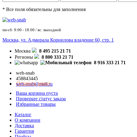
* Все поля обязательны для заполнения
пн-сб: 9:00 - 18:00 / вс: выходной
Москва, ул. Адмирала Корнилова владение 60, стр. 1
Москва
8 495 215 21 71
Регионы
8 800 333 21 71
8 916 333 21 71
web-snab
458843445
Оставить заявку
web-snab@mail.ru
Ваша корзина пуста
Проверьте статус заказа
Избранные товары
Каталог
О компании
Доставка
Гарантия
Прайсы