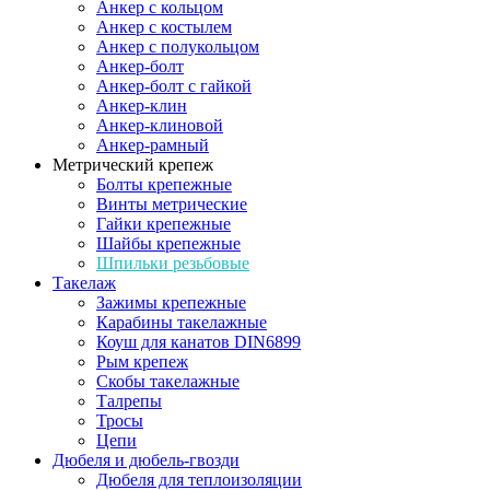
Анкер с кольцом
Анкер с костылем
Анкер с полукольцом
Анкер-болт
Анкер-болт с гайкой
Анкер-клин
Анкер-клиновой
Анкер-рамный
Метрический крепеж
Болты крепежные
Винты метрические
Гайки крепежные
Шайбы крепежные
Шпильки резьбовые
Такелаж
Зажимы крепежные
Карабины такелажные
Коуш для канатов DIN6899
Рым крепеж
Скобы такелажные
Талрепы
Тросы
Цепи
Дюбеля и дюбель-гвозди
Дюбеля для теплоизоляции