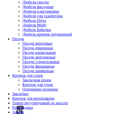
Дюбель-гвозди
Дюбеля фасадные
Дюбеля пластиковые
Дюбеля для газобетона
Дюбель Driva
Дюбеля Molly
Дюбель Бабочка
Дюбель крючок пружинный
Гвозди
Гвозди винтовые
Гвозди ершенные
Гвозди кровельные
Гвозди монтажные
Гвозди строительные
Гвозди финишные
Гвозди шиферные
Крепеж для стоек
Закладная опора
Крепеж для стоек
Основание колонны
Заклепки
Крепеж для вентиляции
Анкер регулируемый по высоте
Распродажа
Акции