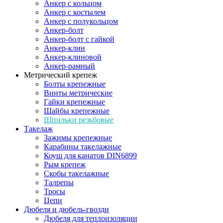
Анкер с кольцом
Анкер с костылем
Анкер с полукольцом
Анкер-болт
Анкер-болт с гайкой
Анкер-клин
Анкер-клиновой
Анкер-рамный
Метрический крепеж
Болты крепежные
Винты метрические
Гайки крепежные
Шайбы крепежные
Шпильки резьбовые
Такелаж
Зажимы крепежные
Карабины такелажные
Коуш для канатов DIN6899
Рым крепеж
Скобы такелажные
Талрепы
Тросы
Цепи
Дюбеля и дюбель-гвозди
Дюбеля для теплоизоляции