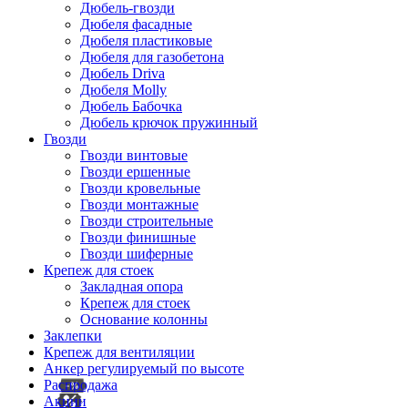
Дюбель-гвозди
Дюбеля фасадные
Дюбеля пластиковые
Дюбеля для газобетона
Дюбель Driva
Дюбеля Molly
Дюбель Бабочка
Дюбель крючок пружинный
Гвозди
Гвозди винтовые
Гвозди ершенные
Гвозди кровельные
Гвозди монтажные
Гвозди строительные
Гвозди финишные
Гвозди шиферные
Крепеж для стоек
Закладная опора
Крепеж для стоек
Основание колонны
Заклепки
Крепеж для вентиляции
Анкер регулируемый по высоте
Распродажа
Акции