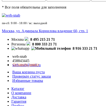
* Все поля обязательны для заполнения
пн-сб: 9:00 - 18:00 / вс: выходной
Москва, ул. Адмирала Корнилова владение 60, стр. 1
Москва
8 495 215 21 71
Регионы
8 800 333 21 71
8 916 333 21 71
web-snab
458843445
Оставить заявку
web-snab@mail.ru
Ваша корзина пуста
Проверьте статус заказа
Избранные товары
Каталог
О компании
Доставка
Гарантия
Прайсы