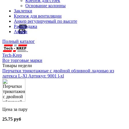
Крепеж для стоек
Основание колонны
Заклепки
Крепеж для вентиляции
Анкер регулируемый по высоте
Распродажа
Акции
Полный каталог
Tech-Krep
Все торговые марки
Товары недели
Перчатки трикотажные с двойной обливной ладонью из
латекса L-Xl
Артикул: 9001 l-xl
Цена за пару
25.75 руб