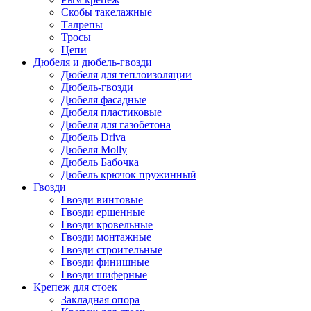
Скобы такелажные
Талрепы
Тросы
Цепи
Дюбеля и дюбель-гвозди
Дюбеля для теплоизоляции
Дюбель-гвозди
Дюбеля фасадные
Дюбеля пластиковые
Дюбеля для газобетона
Дюбель Driva
Дюбеля Molly
Дюбель Бабочка
Дюбель крючок пружинный
Гвозди
Гвозди винтовые
Гвозди ершенные
Гвозди кровельные
Гвозди монтажные
Гвозди строительные
Гвозди финишные
Гвозди шиферные
Крепеж для стоек
Закладная опора