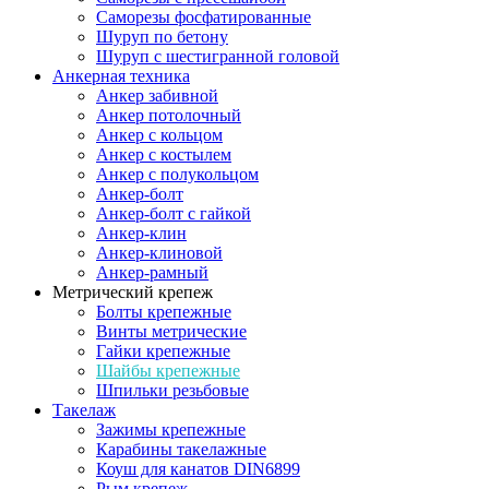
Саморезы фосфатированные
Шуруп по бетону
Шуруп с шестигранной головой
Анкерная техника
Анкер забивной
Анкер потолочный
Анкер с кольцом
Анкер с костылем
Анкер с полукольцом
Анкер-болт
Анкер-болт с гайкой
Анкер-клин
Анкер-клиновой
Анкер-рамный
Метрический крепеж
Болты крепежные
Винты метрические
Гайки крепежные
Шайбы крепежные
Шпильки резьбовые
Такелаж
Зажимы крепежные
Карабины такелажные
Коуш для канатов DIN6899
Рым крепеж