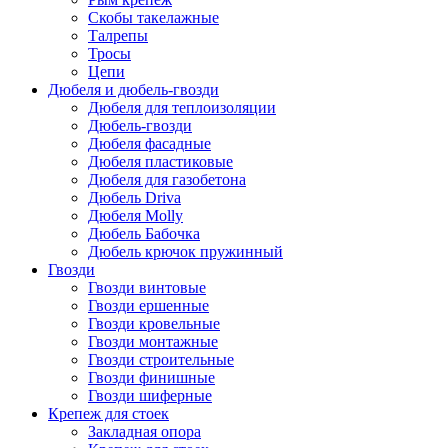
Скобы такелажные
Талрепы
Тросы
Цепи
Дюбеля и дюбель-гвозди
Дюбеля для теплоизоляции
Дюбель-гвозди
Дюбеля фасадные
Дюбеля пластиковые
Дюбеля для газобетона
Дюбель Driva
Дюбеля Molly
Дюбель Бабочка
Дюбель крючок пружинный
Гвозди
Гвозди винтовые
Гвозди ершенные
Гвозди кровельные
Гвозди монтажные
Гвозди строительные
Гвозди финишные
Гвозди шиферные
Крепеж для стоек
Закладная опора