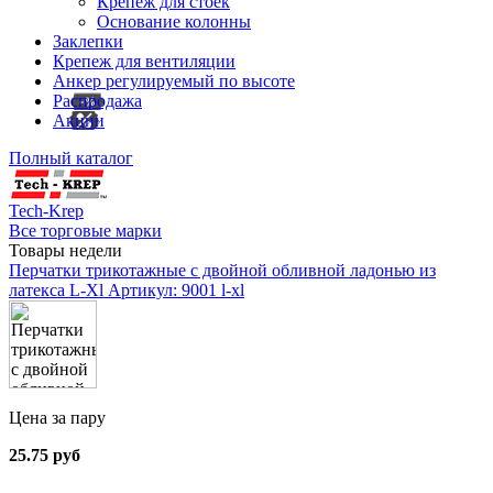
Крепеж для стоек
Основание колонны
Заклепки
Крепеж для вентиляции
Анкер регулируемый по высоте
Распродажа
Акции
Полный каталог
Tech-Krep
Все торговые марки
Товары недели
Перчатки трикотажные с двойной обливной ладонью из
латекса L-Xl
Артикул: 9001 l-xl
Цена за пару
25.75 руб