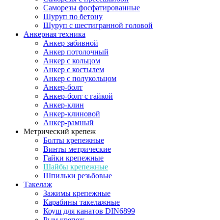
Саморезы фосфатированные
Шуруп по бетону
Шуруп с шестигранной головой
Анкерная техника
Анкер забивной
Анкер потолочный
Анкер с кольцом
Анкер с костылем
Анкер с полукольцом
Анкер-болт
Анкер-болт с гайкой
Анкер-клин
Анкер-клиновой
Анкер-рамный
Метрический крепеж
Болты крепежные
Винты метрические
Гайки крепежные
Шайбы крепежные
Шпильки резьбовые
Такелаж
Зажимы крепежные
Карабины такелажные
Коуш для канатов DIN6899
Рым крепеж