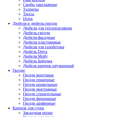
Скобы такелажные
Талрепы
Тросы
Цепи
Дюбеля и дюбель-гвозди
Дюбеля для теплоизоляции
Дюбель-гвозди
Дюбеля фасадные
Дюбеля пластиковые
Дюбеля для газобетона
Дюбель Driva
Дюбеля Molly
Дюбель Бабочка
Дюбель крючок пружинный
Гвозди
Гвозди винтовые
Гвозди ершенные
Гвозди кровельные
Гвозди монтажные
Гвозди строительные
Гвозди финишные
Гвозди шиферные
Крепеж для стоек
Закладная опора