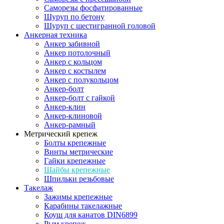
Саморезы фосфатированные
Шуруп по бетону
Шуруп с шестигранной головой
Анкерная техника
Анкер забивной
Анкер потолочный
Анкер с кольцом
Анкер с костылем
Анкер с полукольцом
Анкер-болт
Анкер-болт с гайкой
Анкер-клин
Анкер-клиновой
Анкер-рамный
Метрический крепеж
Болты крепежные
Винты метрические
Гайки крепежные
Шайбы крепежные
Шпильки резьбовые
Такелаж
Зажимы крепежные
Карабины такелажные
Коуш для канатов DIN6899
Рым крепеж