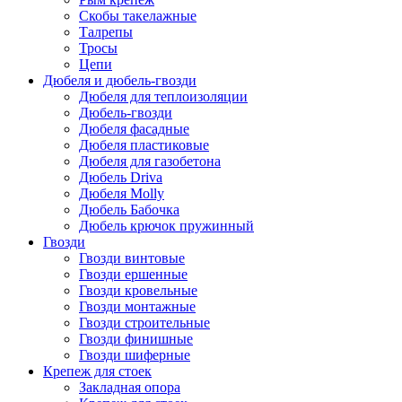
Скобы такелажные
Талрепы
Тросы
Цепи
Дюбеля и дюбель-гвозди
Дюбеля для теплоизоляции
Дюбель-гвозди
Дюбеля фасадные
Дюбеля пластиковые
Дюбеля для газобетона
Дюбель Driva
Дюбеля Molly
Дюбель Бабочка
Дюбель крючок пружинный
Гвозди
Гвозди винтовые
Гвозди ершенные
Гвозди кровельные
Гвозди монтажные
Гвозди строительные
Гвозди финишные
Гвозди шиферные
Крепеж для стоек
Закладная опора