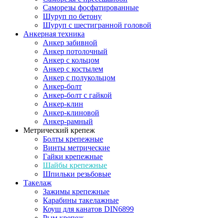
Саморезы фосфатированные
Шуруп по бетону
Шуруп с шестигранной головой
Анкерная техника
Анкер забивной
Анкер потолочный
Анкер с кольцом
Анкер с костылем
Анкер с полукольцом
Анкер-болт
Анкер-болт с гайкой
Анкер-клин
Анкер-клиновой
Анкер-рамный
Метрический крепеж
Болты крепежные
Винты метрические
Гайки крепежные
Шайбы крепежные
Шпильки резьбовые
Такелаж
Зажимы крепежные
Карабины такелажные
Коуш для канатов DIN6899
Рым крепеж