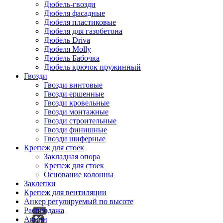
Дюбель-гвозди
Дюбеля фасадные
Дюбеля пластиковые
Дюбеля для газобетона
Дюбель Driva
Дюбеля Molly
Дюбель Бабочка
Дюбель крючок пружинный
Гвозди
Гвозди винтовые
Гвозди ершенные
Гвозди кровельные
Гвозди монтажные
Гвозди строительные
Гвозди финишные
Гвозди шиферные
Крепеж для стоек
Закладная опора
Крепеж для стоек
Основание колонны
Заклепки
Крепеж для вентиляции
Анкер регулируемый по высоте
Распродажа
Акции