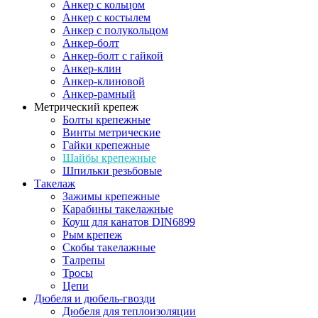
Анкер с кольцом
Анкер с костылем
Анкер с полукольцом
Анкер-болт
Анкер-болт с гайкой
Анкер-клин
Анкер-клиновой
Анкер-рамный
Метрический крепеж
Болты крепежные
Винты метрические
Гайки крепежные
Шайбы крепежные
Шпильки резьбовые
Такелаж
Зажимы крепежные
Карабины такелажные
Коуш для канатов DIN6899
Рым крепеж
Скобы такелажные
Талрепы
Тросы
Цепи
Дюбеля и дюбель-гвозди
Дюбеля для теплоизоляции