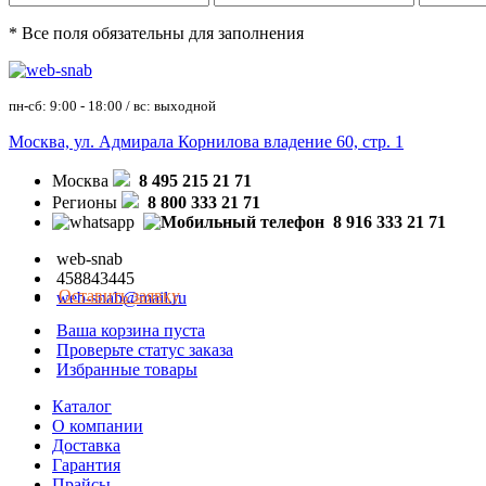
* Все поля обязательны для заполнения
пн-сб: 9:00 - 18:00 / вс: выходной
Москва, ул. Адмирала Корнилова владение 60, стр. 1
Москва
8 495 215 21 71
Регионы
8 800 333 21 71
8 916 333 21 71
web-snab
458843445
Оставить заявку
web-snab@mail.ru
Ваша корзина пуста
Проверьте статус заказа
Избранные товары
Каталог
О компании
Доставка
Гарантия
Прайсы