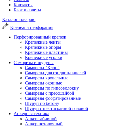
Контакты
Блог и советы
Каталог товаров
Крепеж и перфорация
Перфорированный крепеж
Крепежные ленты
Крепежные опоры
Крепежные пластины
Крепежные уголки
Саморезы и шурупы
Саморезы "Клоп"
Саморезы для сэндвич-панелей
Саморезы кровельные
Саморезы оконные
Саморезы по гипсоволокну
Саморезы с прессшайбой
Саморезы фосфатированные
Шуруп по бетону
Шуруп с шестигранной головой
Анкерная техника
Анкер забивной
Анкер потолочный