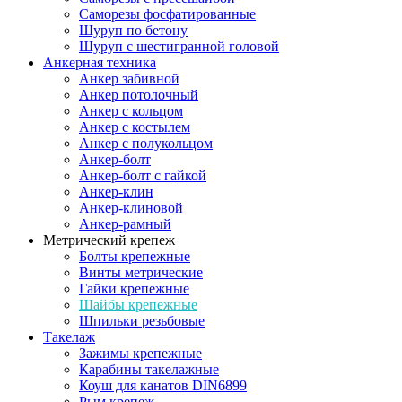
Саморезы фосфатированные
Шуруп по бетону
Шуруп с шестигранной головой
Анкерная техника
Анкер забивной
Анкер потолочный
Анкер с кольцом
Анкер с костылем
Анкер с полукольцом
Анкер-болт
Анкер-болт с гайкой
Анкер-клин
Анкер-клиновой
Анкер-рамный
Метрический крепеж
Болты крепежные
Винты метрические
Гайки крепежные
Шайбы крепежные
Шпильки резьбовые
Такелаж
Зажимы крепежные
Карабины такелажные
Коуш для канатов DIN6899
Рым крепеж