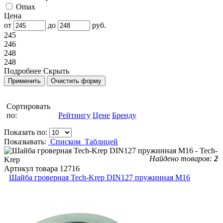
Omax
Цена
от
до
руб.
245
246
248
248
Подробнее
Скрыть
Сортировать
по:
Рейтингу
Цене
Бренду
Показать по:
Показывать:
Списком
Таблицей
Найдено товаров:
2
Артикул товара
12716
Шайба гроверная Tech-Krep DIN127 пружинная М16