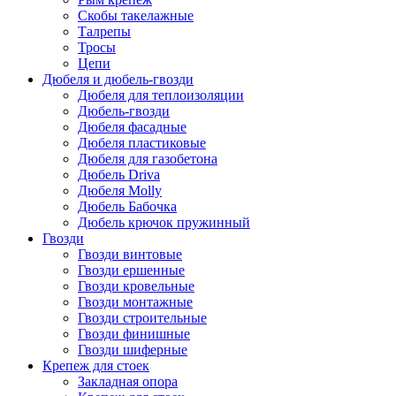
Скобы такелажные
Талрепы
Тросы
Цепи
Дюбеля и дюбель-гвозди
Дюбеля для теплоизоляции
Дюбель-гвозди
Дюбеля фасадные
Дюбеля пластиковые
Дюбеля для газобетона
Дюбель Driva
Дюбеля Molly
Дюбель Бабочка
Дюбель крючок пружинный
Гвозди
Гвозди винтовые
Гвозди ершенные
Гвозди кровельные
Гвозди монтажные
Гвозди строительные
Гвозди финишные
Гвозди шиферные
Крепеж для стоек
Закладная опора