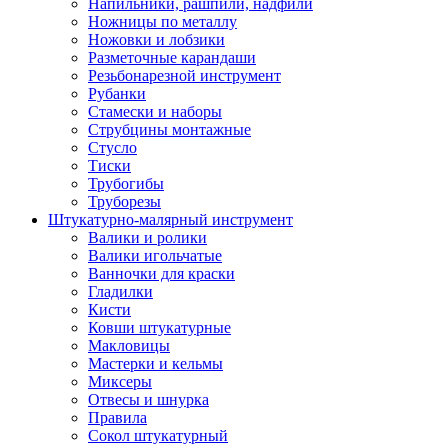
Напильники, рашпили, надфили
Ножницы по металлу
Ножовки и лобзики
Разметочные карандаши
Резьбонарезной инструмент
Рубанки
Стамески и наборы
Струбцины монтажные
Стусло
Тиски
Трубогибы
Труборезы
Штукатурно-малярный инструмент
Валики и ролики
Валики игольчатые
Ванночки для краски
Гладилки
Кисти
Ковши штукатурные
Макловицы
Мастерки и кельмы
Миксеры
Отвесы и шнурка
Правила
Сокол штукатурный