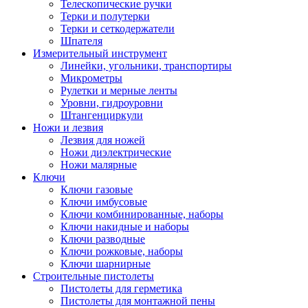
Телескопические ручки
Терки и полутерки
Терки и сеткодержатели
Шпателя
Измерительный инструмент
Линейки, угольники, транспортиры
Микрометры
Рулетки и мерные ленты
Уровни, гидроуровни
Штангенциркули
Ножи и лезвия
Лезвия для ножей
Ножи диэлектрические
Ножи малярные
Ключи
Ключи газовые
Ключи имбусовые
Ключи комбинированные, наборы
Ключи накидные и наборы
Ключи разводные
Ключи рожковые, наборы
Ключи шарнирные
Строительные пистолеты
Пистолеты для герметика
Пистолеты для монтажной пены