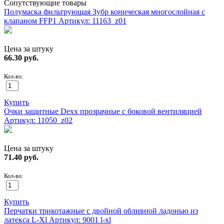
Сопутствующие товары
Полумаска фильтрующая Зубр коническая многослойная с
клапаном FFP1
Артикул: 11163_z01
Цена за штуку
66.30
руб.
Кол-во:
Купить
Очки защитные Dexx прозрачные с боковой вентиляцией
Артикул: 11050_z02
Цена за штуку
71.40
руб.
Кол-во:
Купить
Перчатки трикотажные с двойной обливной ладонью из
латекса L-Xl
Артикул: 9001 l-xl