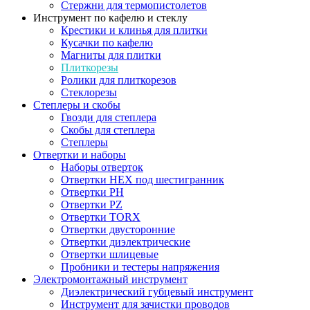
Стержни для термопистолетов
Инструмент по кафелю и стеклу
Крестики и клинья для плитки
Кусачки по кафелю
Магниты для плитки
Плиткорезы
Ролики для плиткорезов
Стеклорезы
Степлеры и скобы
Гвозди для степлера
Скобы для степлера
Степлеры
Отвертки и наборы
Наборы отверток
Отвертки HEX под шестигранник
Отвертки PH
Отвертки PZ
Отвертки TORX
Отвертки двусторонние
Отвертки диэлектрические
Отвертки шлицевые
Пробники и тестеры напряжения
Электромонтажный инструмент
Диэлектрический губцевый инструмент
Инструмент для зачистки проводов