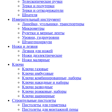
Телескопические ручки
Терки и полутерки
Терки и сеткодержатели
Шпателя
Измерительный инструмент
Линейки, угольники, транспортиры
Микрометры
Рулетки и мерные ленты
Уровни, гидроуровни
Штангенциркули
Ножи и лезвия
Лезвия для ножей
Ножи диэлектрические
Ножи малярные
Ключи
Ключи газовые
Ключи имбусовые
Ключи комбинированные, наборы
Ключи накидные и наборы
Ключи разводные
Ключи рожковые, наборы
Ключи шарнирные
Строительные пистолеты
Пистолеты для герметика
Пистолеты для монтажной пены