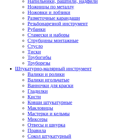
Напильники, рашпили, надфили
Ножницы по металлу
Ножовки и лобзики
Разметочные карандаши
Резьбонарезной инструмент
Рубанки
Стамески и наборы
Струбцины монтажные
Стусло
Тиски
Трубогибы
Труборезы
Штукатурно-малярный инструмент
Валики и ролики
Валики игольчатые
Ванночки для краски
Гладилки
Кисти
Ковши штукатурные
Макловицы
Мастерки и кельмы
Миксеры
Отвесы и шнурка
Правила
Сокол штукатурный