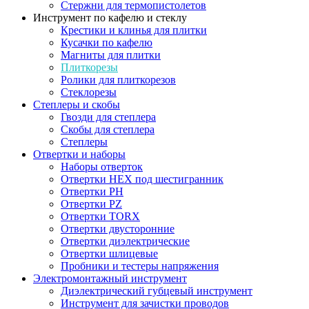
Стержни для термопистолетов
Инструмент по кафелю и стеклу
Крестики и клинья для плитки
Кусачки по кафелю
Магниты для плитки
Плиткорезы
Ролики для плиткорезов
Стеклорезы
Степлеры и скобы
Гвозди для степлера
Скобы для степлера
Степлеры
Отвертки и наборы
Наборы отверток
Отвертки HEX под шестигранник
Отвертки PH
Отвертки PZ
Отвертки TORX
Отвертки двусторонние
Отвертки диэлектрические
Отвертки шлицевые
Пробники и тестеры напряжения
Электромонтажный инструмент
Диэлектрический губцевый инструмент
Инструмент для зачистки проводов