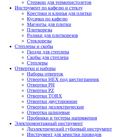
Стержни для термопистолетов
Инструмент по кафелю и стеклу
Крестики и клинья для плитки
Кусачки по кафелю
Магниты для плитки
Плиткорезы
Ролики для плиткорезов
Стеклорезы
Степлеры и скобы
Гвозди для степлера
Скобы для степлера
Степлеры
Отвертки и наборы
Наборы отверток
Отвертки HEX под шестигранник
Отвертки PH
Отвертки PZ
Отвертки TORX
Отвертки двусторонние
Отвертки диэлектрические
Отвертки шлицевые
Пробники и тестеры напряжения
Электромонтажный инструмент
Диэлектрический губцевый инструмент
Инструмент для зачистки проводов