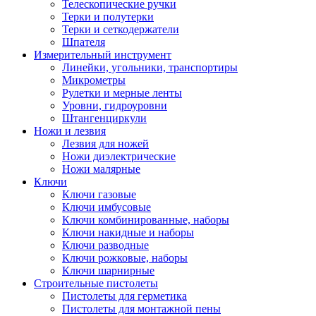
Телескопические ручки
Терки и полутерки
Терки и сеткодержатели
Шпателя
Измерительный инструмент
Линейки, угольники, транспортиры
Микрометры
Рулетки и мерные ленты
Уровни, гидроуровни
Штангенциркули
Ножи и лезвия
Лезвия для ножей
Ножи диэлектрические
Ножи малярные
Ключи
Ключи газовые
Ключи имбусовые
Ключи комбинированные, наборы
Ключи накидные и наборы
Ключи разводные
Ключи рожковые, наборы
Ключи шарнирные
Строительные пистолеты
Пистолеты для герметика
Пистолеты для монтажной пены