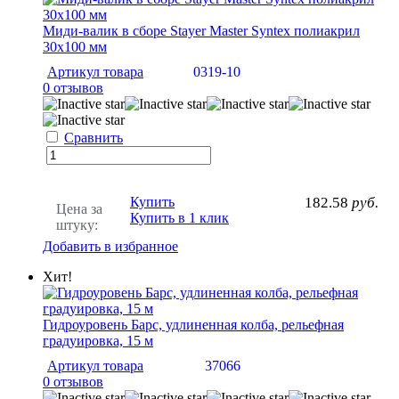
Миди-валик в сборе Stayer Master Syntex полиакрил
30х100 мм
Артикул товара
0319-10
0 отзывов
Сравнить
Купить
182.58
руб.
Цена за
Купить в 1 клик
штуку:
Добавить в избранное
Хит!
Гидроуровень Барс, удлиненная колба, рельефная
градуировка, 15 м
Артикул товара
37066
0 отзывов