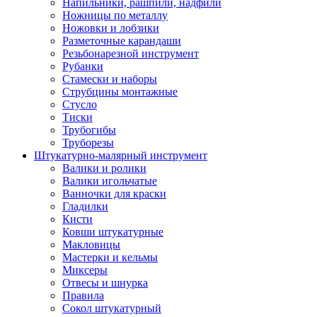
Напильники, рашпили, надфили
Ножницы по металлу
Ножовки и лобзики
Разметочные карандаши
Резьбонарезной инструмент
Рубанки
Стамески и наборы
Струбцины монтажные
Стусло
Тиски
Трубогибы
Труборезы
Штукатурно-малярный инструмент
Валики и ролики
Валики игольчатые
Ванночки для краски
Гладилки
Кисти
Ковши штукатурные
Макловицы
Мастерки и кельмы
Миксеры
Отвесы и шнурка
Правила
Сокол штукатурный