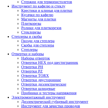
Стержни для термопистолетов
Инструмент по кафелю и стеклу
Крестики и клинья для плитки
Кусачки по кафелю
Магниты для плитки
Плиткорезы
Ролики для плиткорезов
Стеклорезы
Степлеры и скобы
Гвозди для степлера
Скобы для степлера
Степлеры
Отвертки и наборы
Наборы отверток
Отвертки HEX под шестигранник
Отвертки PH
Отвертки PZ
Отвертки TORX
Отвертки двусторонние
Отвертки диэлектрические
Отвертки шлицевые
Пробники и тестеры напряжения
Электромонтажный инструмент
Диэлектрический губцевый инструмент
Инструмент для зачистки проводов