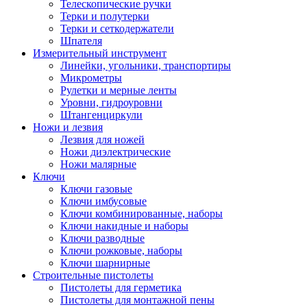
Телескопические ручки
Терки и полутерки
Терки и сеткодержатели
Шпателя
Измерительный инструмент
Линейки, угольники, транспортиры
Микрометры
Рулетки и мерные ленты
Уровни, гидроуровни
Штангенциркули
Ножи и лезвия
Лезвия для ножей
Ножи диэлектрические
Ножи малярные
Ключи
Ключи газовые
Ключи имбусовые
Ключи комбинированные, наборы
Ключи накидные и наборы
Ключи разводные
Ключи рожковые, наборы
Ключи шарнирные
Строительные пистолеты
Пистолеты для герметика
Пистолеты для монтажной пены