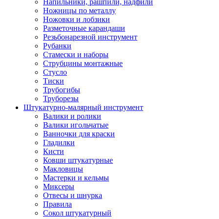
Напильники, рашпили, надфили
Ножницы по металлу
Ножовки и лобзики
Разметочные карандаши
Резьбонарезной инструмент
Рубанки
Стамески и наборы
Струбцины монтажные
Стусло
Тиски
Трубогибы
Труборезы
Штукатурно-малярный инструмент
Валики и ролики
Валики игольчатые
Ванночки для краски
Гладилки
Кисти
Ковши штукатурные
Макловицы
Мастерки и кельмы
Миксеры
Отвесы и шнурка
Правила
Сокол штукатурный