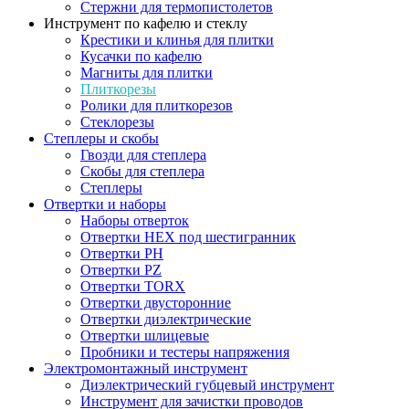
Стержни для термопистолетов
Инструмент по кафелю и стеклу
Крестики и клинья для плитки
Кусачки по кафелю
Магниты для плитки
Плиткорезы
Ролики для плиткорезов
Стеклорезы
Степлеры и скобы
Гвозди для степлера
Скобы для степлера
Степлеры
Отвертки и наборы
Наборы отверток
Отвертки HEX под шестигранник
Отвертки PH
Отвертки PZ
Отвертки TORX
Отвертки двусторонние
Отвертки диэлектрические
Отвертки шлицевые
Пробники и тестеры напряжения
Электромонтажный инструмент
Диэлектрический губцевый инструмент
Инструмент для зачистки проводов