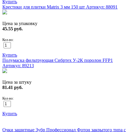
Купить
Крестики для плитки Matrix 3 мм 150 шт
Артикул: 88091
Цена за упаковку
45.55
руб.
Кол-во:
Купить
Полумаска фильтрующая Сибртех У-2К поролон FFP1
Артикул: 89213
Цена за штуку
81.41
руб.
Кол-во:
Купить
ХИТ!
Очки защитные Зубр Профессионал Фотон закрытого типа с