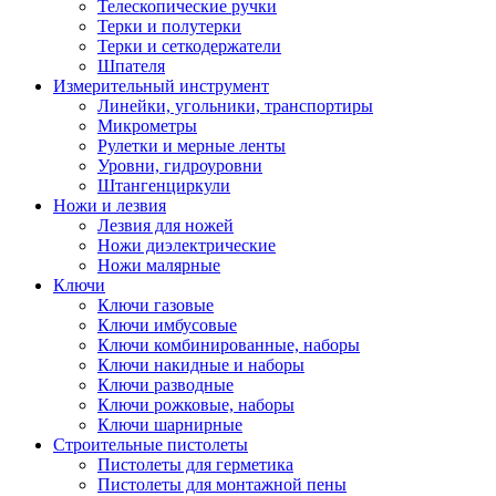
Телескопические ручки
Терки и полутерки
Терки и сеткодержатели
Шпателя
Измерительный инструмент
Линейки, угольники, транспортиры
Микрометры
Рулетки и мерные ленты
Уровни, гидроуровни
Штангенциркули
Ножи и лезвия
Лезвия для ножей
Ножи диэлектрические
Ножи малярные
Ключи
Ключи газовые
Ключи имбусовые
Ключи комбинированные, наборы
Ключи накидные и наборы
Ключи разводные
Ключи рожковые, наборы
Ключи шарнирные
Строительные пистолеты
Пистолеты для герметика
Пистолеты для монтажной пены