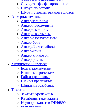
Саморезы фосфатированные
Шуруп по бетону
Шуруп с шестигранной головой
Анкерная техника
Анкер забивной
Анкер потолочный
Анкер с кольцом
Анкер с костылем
Анкер с полукольцом
Анкер-болт
Анкер-болт с гайкой
Анкер-клин
Анкер-клиновой
Анкер-рамный
Метрический крепеж
Болты крепежные
Винты метрические
Гайки крепежные
Шайбы крепежные
Шпильки резьбовые
Такелаж
Зажимы крепежные
Карабины такелажные
Коуш для канатов DIN6899
Рым крепеж