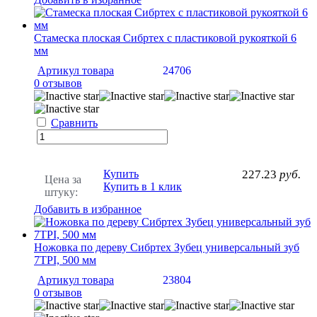
Стамеска плоская Сибртех с пластиковой рукояткой 6
мм
Артикул товара
24706
0 отзывов
Сравнить
Купить
227.23
руб.
Цена за
Купить в 1 клик
штуку:
Добавить в избранное
Ножовка по дереву Сибртех Зубец универсальный зуб
7TPI, 500 мм
Артикул товара
23804
0 отзывов