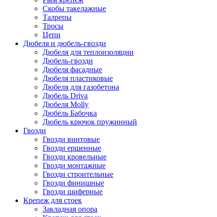
Скобы такелажные
Талрепы
Тросы
Цепи
Дюбеля и дюбель-гвозди
Дюбеля для теплоизоляции
Дюбель-гвозди
Дюбеля фасадные
Дюбеля пластиковые
Дюбеля для газобетона
Дюбель Driva
Дюбеля Molly
Дюбель Бабочка
Дюбель крючок пружинный
Гвозди
Гвозди винтовые
Гвозди ершенные
Гвозди кровельные
Гвозди монтажные
Гвозди строительные
Гвозди финишные
Гвозди шиферные
Крепеж для стоек
Закладная опора