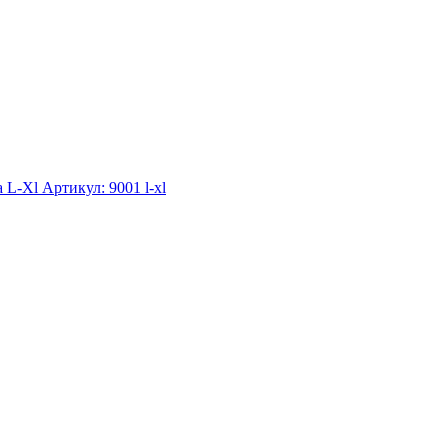
а L-Xl
Артикул: 9001 l-xl