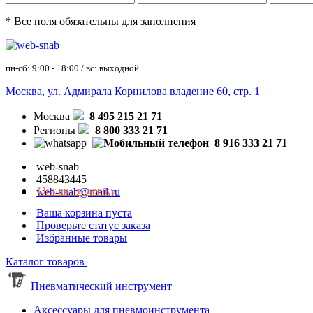
* Все поля обязательны для заполнения
пн-сб: 9:00 - 18:00 / вс: выходной
Москва, ул. Адмирала Корнилова владение 60, стр. 1
Москва
8 495 215 21 71
Регионы
8 800 333 21 71
8 916 333 21 71
web-snab
458843445
Оставить заявку
web-snab@mail.ru
Ваша корзина пуста
Проверьте статус заказа
Избранные товары
Каталог товаров
Пневматический инструмент
Аксессуары для пневмоинструмента