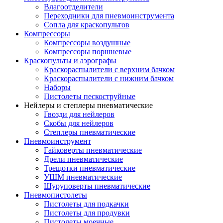
Влагоотделители
Переходники для пневмоинструмента
Сопла для краскопультов
Компрессоры
Компрессоры воздушные
Компрессоры поршневые
Краскопульты и аэрографы
Краскораспылители с верхним бачком
Краскораспылители с нижним бачком
Наборы
Пистолеты пескоструйные
Нейлеры и степлеры пневматические
Гвозди для нейлеров
Скобы для нейлеров
Степлеры пневматические
Пневмоинструмент
Гайковерты пневматические
Дрели пневматические
Трещотки пневматические
УШМ пневматические
Шуруповерты пневматические
Пневмопистолеты
Пистолеты для подкачки
Пистолеты для продувки
Пистолеты моечные