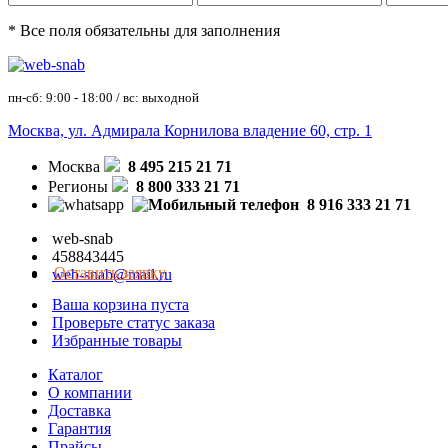
* Все поля обязательны для заполнения
пн-сб: 9:00 - 18:00 / вс: выходной
Москва, ул. Адмирала Корнилова владение 60, стр. 1
Москва
8 495 215 21 71
Регионы
8 800 333 21 71
8 916 333 21 71
web-snab
458843445
Оставить заявку
web-snab@mail.ru
Ваша корзина пуста
Проверьте статус заказа
Избранные товары
Каталог
О компании
Доставка
Гарантия
Прайсы