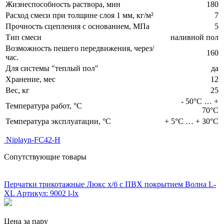
Жизнеспособность раствора, мин
180
Расход смеси при толщине слоя 1 мм, кг/м²
7
Прочность сцепления с основанием, МПа
5
Тип смеси
наливной пол
Возможность пешего передвижения, через/
160
час.
Для системы "теплый пол"
да
Хранение, мес
12
Вес, кг
25
- 50°С … +
Температура работ, °С
70°С
Температура эксплуатации, °С
+ 5°С … + 30°С
Niplayn-FC42-H
Сопутствующие товары
ХИТ!
Перчатки трикотажные Люкс х/б с ПВХ покрытием Волна L-
XL
Артикул: 9002 l-lx
Цена за пару