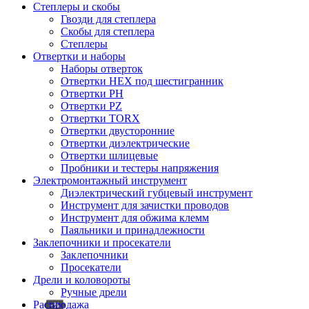
Степлеры и скобы
Гвозди для степлера
Скобы для степлера
Степлеры
Отвертки и наборы
Наборы отверток
Отвертки HEX под шестигранник
Отвертки PH
Отвертки PZ
Отвертки TORX
Отвертки двусторонние
Отвертки диэлектрические
Отвертки шлицевые
Пробники и тестеры напряжения
Электромонтажный инструмент
Диэлектрический губцевый инструмент
Инструмент для зачистки проводов
Инструмент для обжима клемм
Паяльники и принадлежности
Заклепочники и просекатели
Заклепочники
Просекатели
Дрели и коловороты
Ручные дрели
Распродажа