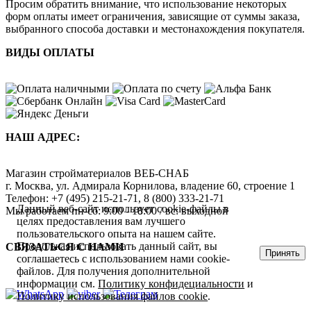
Просим обратить внимание, что использование некоторых
форм оплаты имеет ограничения, зависящие от суммы заказа,
выбранного способа доставки и местонахождения покупателя.
ВИДЫ ОПЛАТЫ
НАШ АДРЕС:
Магазин стройматериалов
ВЕБ-СНАБ
г. Москва
,
ул. Адмирала Корнилова, владение 60, строение 1
Телефон:
+7 (495) 215-21-71
,
8 (800) 333-21-71
Данный веб-сайт использует cookie-файлы в
Мы работаем
пн-сб: 9:00 - 18:00 / вс: выходной
целях предоставления вам лучшего
пользовательского опыта на нашем сайте.
Продолжая использовать данный сайт, вы
СВЯЗАТЬСЯ С НАМИ
Принять
соглашаетесь с использованием нами cookie-
файлов. Для получения дополнительной
информации см.
Политику конфидециальности
и
Политику использования файлов cookie
.