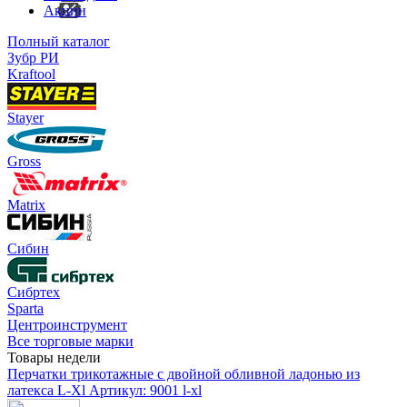
Акции
Полный каталог
Зубр РИ
Kraftool
Stayer
Gross
Matrix
Сибин
Сибртех
Sparta
Центроинструмент
Все торговые марки
Товары недели
Перчатки трикотажные с двойной обливной ладонью из
латекса L-Xl
Артикул: 9001 l-xl