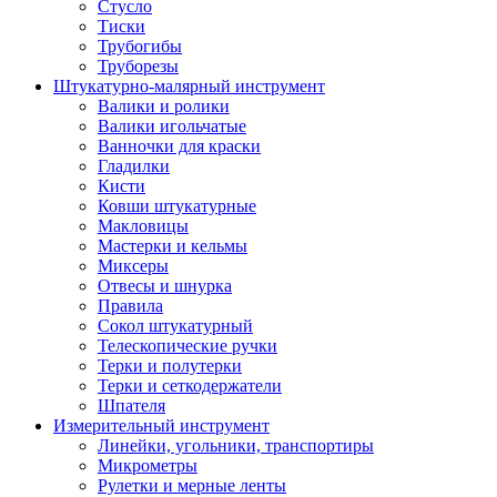
Стусло
Тиски
Трубогибы
Труборезы
Штукатурно-малярный инструмент
Валики и ролики
Валики игольчатые
Ванночки для краски
Гладилки
Кисти
Ковши штукатурные
Макловицы
Мастерки и кельмы
Миксеры
Отвесы и шнурка
Правила
Сокол штукатурный
Телескопические ручки
Терки и полутерки
Терки и сеткодержатели
Шпателя
Измерительный инструмент
Линейки, угольники, транспортиры
Микрометры
Рулетки и мерные ленты