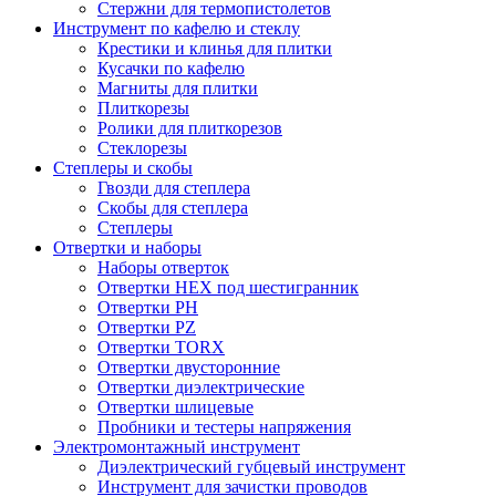
Стержни для термопистолетов
Инструмент по кафелю и стеклу
Крестики и клинья для плитки
Кусачки по кафелю
Магниты для плитки
Плиткорезы
Ролики для плиткорезов
Стеклорезы
Степлеры и скобы
Гвозди для степлера
Скобы для степлера
Степлеры
Отвертки и наборы
Наборы отверток
Отвертки HEX под шестигранник
Отвертки PH
Отвертки PZ
Отвертки TORX
Отвертки двусторонние
Отвертки диэлектрические
Отвертки шлицевые
Пробники и тестеры напряжения
Электромонтажный инструмент
Диэлектрический губцевый инструмент
Инструмент для зачистки проводов