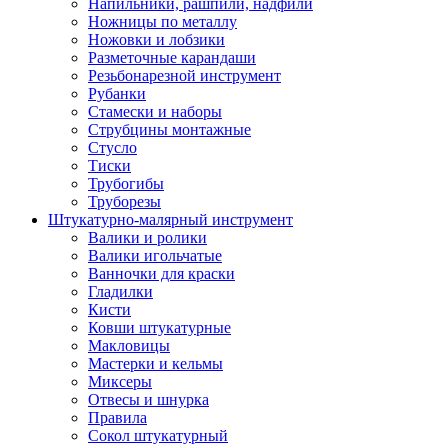
Напильники, рашпили, надфили
Ножницы по металлу
Ножовки и лобзики
Разметочные карандаши
Резьбонарезной инструмент
Рубанки
Стамески и наборы
Струбцины монтажные
Стусло
Тиски
Трубогибы
Труборезы
Штукатурно-малярный инструмент
Валики и ролики
Валики игольчатые
Ванночки для краски
Гладилки
Кисти
Ковши штукатурные
Макловицы
Мастерки и кельмы
Миксеры
Отвесы и шнурка
Правила
Сокол штукатурный