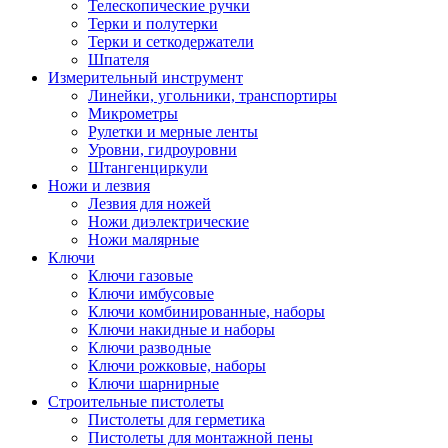
Телескопические ручки
Терки и полутерки
Терки и сеткодержатели
Шпателя
Измерительный инструмент
Линейки, угольники, транспортиры
Микрометры
Рулетки и мерные ленты
Уровни, гидроуровни
Штангенциркули
Ножи и лезвия
Лезвия для ножей
Ножи диэлектрические
Ножи малярные
Ключи
Ключи газовые
Ключи имбусовые
Ключи комбинированные, наборы
Ключи накидные и наборы
Ключи разводные
Ключи рожковые, наборы
Ключи шарнирные
Строительные пистолеты
Пистолеты для герметика
Пистолеты для монтажной пены