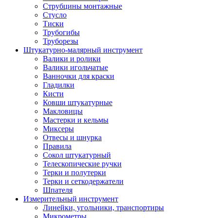
Струбцины монтажные
Стусло
Тиски
Трубогибы
Труборезы
Штукатурно-малярный инструмент
Валики и ролики
Валики игольчатые
Ванночки для краски
Гладилки
Кисти
Ковши штукатурные
Макловицы
Мастерки и кельмы
Миксеры
Отвесы и шнурка
Правила
Сокол штукатурный
Телескопические ручки
Терки и полутерки
Терки и сеткодержатели
Шпателя
Измерительный инструмент
Линейки, угольники, транспортиры
Микрометры