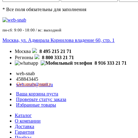
* Все поля обязательны для заполнения
пн-сб: 9:00 - 18:00 / вс: выходной
Москва, ул. Адмирала Корнилова владение 60, стр. 1
Москва
8 495 215 21 71
Регионы
8 800 333 21 71
8 916 333 21 71
web-snab
458843445
Оставить заявку
web-snab@mail.ru
Ваша корзина пуста
Проверьте статус заказа
Избранные товары
Каталог
О компании
Доставка
Гарантия
Прайсы