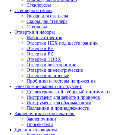
Стеклорезы
Степлеры и скобы
Гвозди для степлера
Скобы для степлера
Степлеры
Отвертки и наборы
Наборы отверток
Отвертки HEX под шестигранник
Отвертки PH
Отвертки PZ
Отвертки TORX
Отвертки двусторонние
Отвертки диэлектрические
Отвертки шлицевые
Пробники и тестеры напряжения
Электромонтажный инструмент
Диэлектрический губцевый инструмент
Инструмент для зачистки проводов
Инструмент для обжима клемм
Паяльники и принадлежности
Заклепочники и просекатели
Заклепочники
Просекатели
Дрели и коловороты