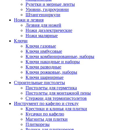
Рулетки и мерные ленты
Уровни, гидроуровни
Штангенциркули
Ножи и лезвия
Лезвия для ножей
Ножи диэлектрические
Ножи малярные
Ключи
Ключи газовые
Ключи имбусовые
Ключи комбинированные, наборы
Ключи накидные и наборы
Ключи разводные
Ключи рожковые, наборы
Ключи шарнирные
Строительные пистолеты
Пистолеты для герметика
Пистолеты для монтажной пены
Стержни для термопистолетов
Инструмент по кафелю и стеклу
Крестики и клинья для плитки
Кусачки по кафелю
Магниты для плитки
Плиткорезы
Ролики для плиткорезов