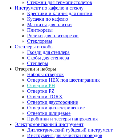
Стержни для термопистолетов
Инструмент по кафелю и стеклу
Крестики и клинья для плитки
Кусачки по кафелю
Магниты для плитки
Плиткорезы
Ролики для плиткорезов
Стеклорезы
Степлеры и скобы
Гвозди для степлера
Скобы для степлера
Степлеры
Отвертки и наборы
Наборы отверток
Отвертки HEX под шестигранник
Отвертки PH
Отвертки PZ
Отвертки TORX
Отвертки двусторонние
Отвертки диэлектрические
Отвертки шлицевые
Пробники и тестеры напряжения
Электромонтажный инструмент
Диэлектрический губцевый инструмент
Инструмент для зачистки проводов