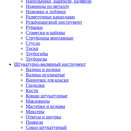
Напильники, рашпили, надфили
Ножницы по металлу
Ножовки и лобзики
Разметочные карандаши
Резьбонарезной инструмент
Рубанки
Стамески и наборы
Струбцины монтажные
Стусло
Тиски
Трубогибы
Труборезы
Штукатурно-малярный инструмент
Валики и ролики
Валики игольчатые
Ванночки для краски
Гладилки
Кисти
Ковши штукатурные
Макловицы
Мастерки и кельмы
Миксеры
Отвесы и шнурка
Правила
Сокол штукатурный