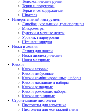
Телескопические ручки
Терки и полутерки
Терки и сеткодержатели
Шпателя
Измерительный инструмент
Линейки, угольники, транспортиры
Микрометры
Рулетки и мерные ленты
Уровни, гидроуровни
Штангенциркули
Ножи и лезвия
Лезвия для ножей
Ножи диэлектрические
Ножи малярные
Ключи
Ключи газовые
Ключи имбусовые
Ключи комбинированные, наборы
Ключи накидные и наборы
Ключи разводные
Ключи рожковые, наборы
Ключи шарнирные
Строительные пистолеты
Пистолеты для герметика
Пистолеты для монтажной пены